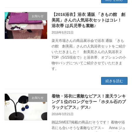
【2016浴衣】浴衣 通販 「きもの館 創
お知らせ
美苑」さんの人気浴衣セットはコレ！
浴衣帯 は兵児帯も素敵♪
2016年6月21日
楽天市場さんの商品展示会で浴衣 通販 「きも
の館 創美苑」さんの人気浴衣セットをご紹介
いただきました！ 創美苑さんの人気浴衣２
TOP（5/15現在で）と浴衣帯、オプションの小
物やバッグについてご紹介させていただきま
す。
続きを読む
着物・浴衣に素敵なピアス！楽天ランキ
お知らせ
ング１位のロングセラー「ホタル石のブ
ラックピアス」デス♪
2016年3月21日
雑誌SWEET掲載の商品だそうです！ 着物や浴
衣にも合いそうな素敵なピアス～ Anna ジュ