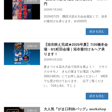
お知らせ
円
2026年7月18日
2026/07/25 隅田川花火大会会場近くで、浴衣
の着付けを承ります。＠2000円
続きを読む
【浴衣映え完成★2026年夏】7/26橋本会
お知らせ
場・8/1町田会場｜浴衣着付け＆ヘア承
ります！
2026年5月15日
夏まつり＆花火大会で浴衣を着よう！ リサイ
クルキモノ きもの屋までお電話（📞090-
3083-8819）にてお申し込みください！ WEB
でも受け付けております。 以下ご覧くださ
い。 7/26と8/1、下 […]
続きを読む
大人気『がま口利休バッグ』workshop
お知らせ