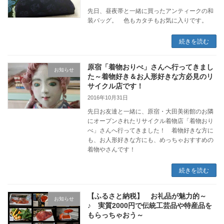
先日、昼夜帯と一緒に買ったアンティークの和
装バッグ。 色もカタチもお気に入りです。
続きを読む
原宿「着物おりべ」さんへ行ってきまし
お知らせ
た～着物好き＆お人形好きな方必見のリ
サイクル店です！
2016年10月31日
先日お友達と一緒に、原宿・大田美術館のお隣
にオープンされたリサイクル着物店「着物おり
べ」さんへ行ってきました！ 着物好きな方に
も、お人形好きな方にも、めっちゃおすすめの
着物やさんです！
続きを読む
【ふるさと納税】 お礼品が魅力的～
お知らせ
♪ 実質2000円で伝統工芸品や特産品を
もらっちゃおう～