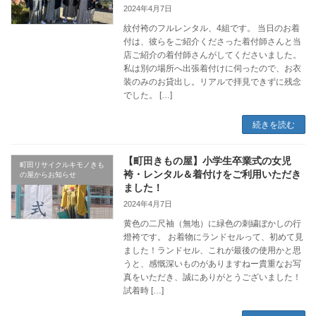
2024年4月7日
紋付袴のフルレンタル、4組です。 当日のお着
付は、彼らをご紹介くださった着付師さんと当
店ご紹介の着付師さんがしてくださいました。
私は別の場所へ出張着付けに伺ったので、お衣
装のみのお貸出し。リアルで拝見できずに残念
でした。 […]
続きを読む
【町田きもの屋】小学生卒業式の女児
町田リサイクルキモノきも
袴・レンタル＆着付けをご利用いただき
の屋からお知らせ
ました！
2024年4月7日
黄色の二尺袖（無地）に緑色の刺繍ぼかしの行
燈袴です。 お着物にランドセルって、初めて見
ました！ランドセル、これが最後の使用かと思
うと、感慨深いものがありますねー貴重なお写
真をいただき、誠にありがとうございました！
試着時 […]