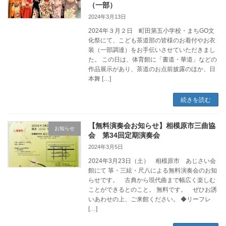
（一部）
2024年3月13日
2024年３月２日 町田第五小学校・まちGO文
化祭にて、こども茶道部の皆様のお着付やお衣
装（一部調達）をお手伝いさせていただきまし
た。 この日は、体育館に「書道・華道」などの
作品展示があり、茶道のお点前披露のほか、日
本舞 […]
続きを読む
【無料演奏会お知らせ】相模原市三曲協
お知らせ
会 第34回定期演奏会
2024年3月5日
2024年3月23日（土） 相模原市 あじさい会
館にて 箏・三絃・尺八による無料演奏会のお知
らせです。 古典から現代曲まで幅広く楽しむ
ことができるとのこと。 無料です。 ぜひお誘
いあわせの上、ご来館ください。 ◆リーフレ
[…]