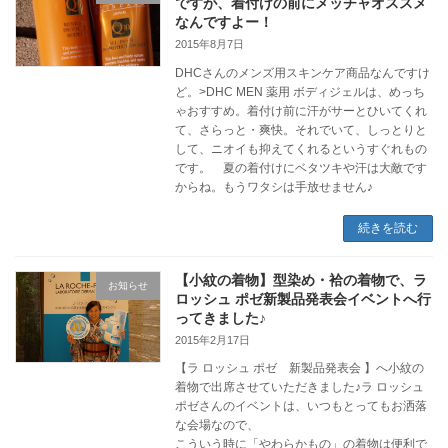
ですが、着付けの前にメッチャオススメ
なんですよー！
2015年8月7日
DHCさんのメンズ用スキンケア商品なんですけ
ど。>DHC MEN 薬用 ボディジェルは、めっち
ゃおすすめ。着付け前に汗がサーとひいてくれ
て、さらっと・爽快。それでいて、しっとりと
して、ニオイも抑えてくれるというすぐれもの
です。 夏の着付けにベタツキや汗は大敵です
からね。もうワタシは手放せません♪
続きを読む
【小紋の着物】型染め・袷の着物で、ラ
お知らせ
ロッシュ ポゼ新製品発表会イベントへ行
ってきました♪
2015年2月17日
【ラ ロッシュ ポゼ 新製品発表会 】へ小紋の
着物で出席させていただきました♪ラ ロッシュ
ポゼさんのイベントは、いつもとってもお洒落
な会場なので、
こういう時に「やわらかもの」の着物は便利で