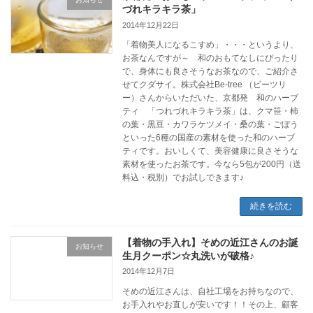
づれキラキラ茶」
2014年12月22日
「着物美人になるこすめ」・・・というより、
お茶なんですが～ 和のおもてなしにぴったり
で、身体にも良さそうなお茶なので、ご紹介さ
せてクダサイ。株式会社Be-tree （ビーツリ
ー）さんからいただいた、京都発 和のハーブ
ティ 「つれづれキラキラ茶」は、クマ笹・柿
の葉・黒豆・カワラケツメイ・桑の葉・ごぼう
といった6種の国産の素材を使った和のハーブ
ティです。おいしくて、美容健康に良さそうな
素材を使ったお茶です。今なら5包が200円（送
料込・税別）でお試しできます♪
続きを読む
【着物の手入れ】そめの近江さんのお誕
お知らせ
生月クーポン☆丸洗いが破格♪
2014年12月7日
そめの近江さんは、自社工場をお持ちなので、
お手入れやお直しが安いです！！その上、顧客