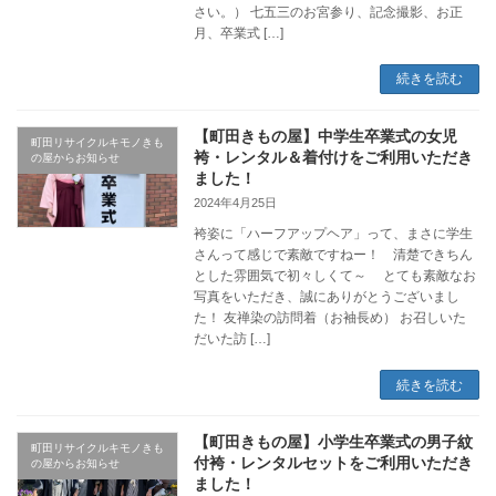
さい。） 七五三のお宮参り、記念撮影、お正
月、卒業式 […]
続きを読む
【町田きもの屋】中学生卒業式の女児
町田リサイクルキモノきも
袴・レンタル＆着付けをご利用いただき
の屋からお知らせ
ました！
2024年4月25日
袴姿に「ハーフアップヘア」って、まさに学生
さんって感じで素敵ですねー！ 清楚できちん
とした雰囲気で初々しくて～ とても素敵なお
写真をいただき、誠にありがとうございまし
た！ 友禅染の訪問着（お袖長め） お召しいた
だいた訪 […]
続きを読む
【町田きもの屋】小学生卒業式の男子紋
町田リサイクルキモノきも
付袴・レンタルセットをご利用いただき
の屋からお知らせ
ました！