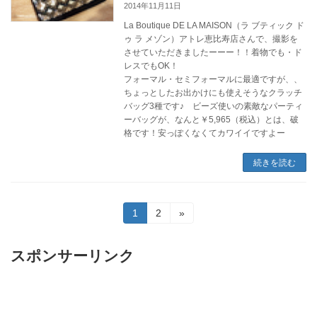
2014年11月11日
La Boutique DE LA MAISON（ラ ブティック ド
ゥ ラ メゾン）アトレ恵比寿店さんで、撮影を
させていただきましたーーー！！着物でも・ド
レスでもOK！
フォーマル・セミフォーマルに最適ですが、、
ちょっとしたお出かけにも使えそうなクラッチ
バッグ3種です♪ ビーズ使いの素敵なパーティ
ーバッグが、なんと￥5,965（税込）とは、破
格です！安っぽくなくてカワイイですよー
続きを読む
投
固
固
1
2
»
定
定
稿
ペ
ペ
ー
ー
スポンサーリンク
の
ジ
ジ
ペ
ー