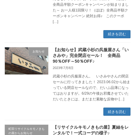
全商品半額クーポンキャンペーンが始まりまし
た～ お一人様1回限り！（ほぼ）全商品半額ク
ーポンキャンペーン 絶対お得♪ このクーポ
[…]
続きを読む
【お知らせ】武蔵小杉の呉服屋さん「い
お知らせ
さみや」完全閉店セール！ 全商品
90％OFF～50％OFF♪
2023年7月8日
武蔵小杉の呉服屋さん。 いさみやさんの閉店
セールに行ってきました！ 2023.06.02から始ま
っている閉店セールなので、だいぶ品薄になっ
てはおりますが。6/29の午後お邪魔させていた
だいたときには、まだまだ素敵な反物や […]
続きを読む
【リサイクルキモノきもの屋】夏紬をレ
町田リサイクルキモノきも
ンタルで！一式コーデの様子♪
の屋からお知らせ