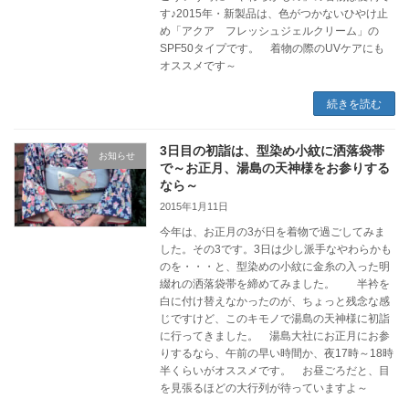
す♪2015年・新製品は、色がつかないひやけ止
め「アクア フレッシュジェルクリーム」の
SPF50タイプです。 着物の際のUVケアにも
オススメです～
続きを読む
3日目の初詣は、型染め小紋に洒落袋帯
お知らせ
で～お正月、湯島の天神様をお参りする
なら～
2015年1月11日
今年は、お正月の3が日を着物で過ごしてみま
した。その3です。3日は少し派手なやわらかも
のを・・・と、型染めの小紋に金糸の入った明
綴れの洒落袋帯を締めてみました。 半衿を
白に付け替えなかったのが、ちょっと残念な感
じですけど、このキモノで湯島の天神様に初詣
に行ってきました。 湯島大社にお正月にお参
りするなら、午前の早い時間か、夜17時～18時
半くらいがオススメです。 お昼ごろだと、目
を見張るほどの大行列が待っていますよ～