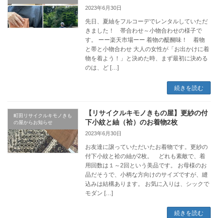
2023年6月30日
先日、夏紬をフルコーデでレンタルしていただ
きました！ 帯合わせ～小物合わせの様子で
す。 ーー楽天市場ーー 着物の醍醐味！ 着物
と帯と小物合わせ 大人の女性が「お出かけに着
物を着よう！」と決めた時、まず最初に決める
のは、ど […]
続きを読む
【リサイクルキモノきもの屋】更紗の付
町田リサイクルキモノきも
下小紋と紬（袷）のお着物2枚
の屋からお知らせ
2023年6月30日
お友達に譲っていただいたお着物です。更紗の
付下小紋と袷の紬が2枚。 どれも素敵で、着
用回数は１～2回という美品です。 お母様のお
品だそうで、小柄な方向けのサイズですが、縫
込みは結構あります。 お気に入りは、シックで
モダン […]
続きを読む