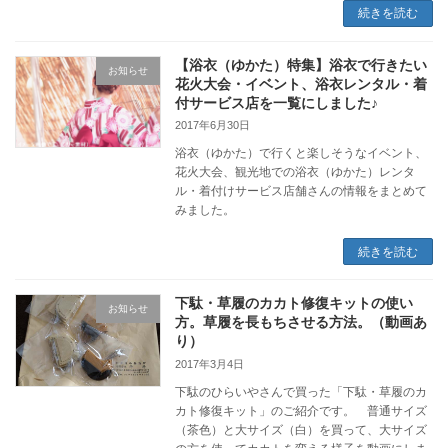
続きを読む
【浴衣（ゆかた）特集】浴衣で行きたい
お知らせ
花火大会・イベント、浴衣レンタル・着
付サービス店を一覧にしました♪
2017年6月30日
浴衣（ゆかた）で行くと楽しそうなイベント、
花火大会、観光地での浴衣（ゆかた）レンタ
ル・着付けサービス店舗さんの情報をまとめて
みました。
続きを読む
下駄・草履のカカト修復キットの使い
お知らせ
方。草履を長もちさせる方法。（動画あ
り）
2017年3月4日
下駄のひらいやさんで買った「下駄・草履のカ
カト修復キット」のご紹介です。 普通サイズ
（茶色）と大サイズ（白）を買って、大サイズ