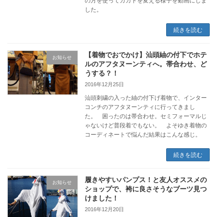
の方を使ってカカトを変える様子を動画にしま
した。
続きを読む
【着物でおでかけ】汕頭紬の付下でホテ
お知らせ
ルのアフタヌーンティへ。帯合わせ、ど
うする？！
2016年12月25日
汕頭刺繍の入った紬の付下げ着物で、インター
コンチのアフタヌーンティに行ってきまし
た。 困ったのは帯合わせ。セミフォーマルじ
ゃないけど普段着でもない。 よそゆき着物の
コーディネートで悩んだ結果はこんな感じ。
続きを読む
履きやすいパンプス！と友人オススメの
お知らせ
ショップで、袴に良さそうなブーツ見つ
けました！
2016年12月20日