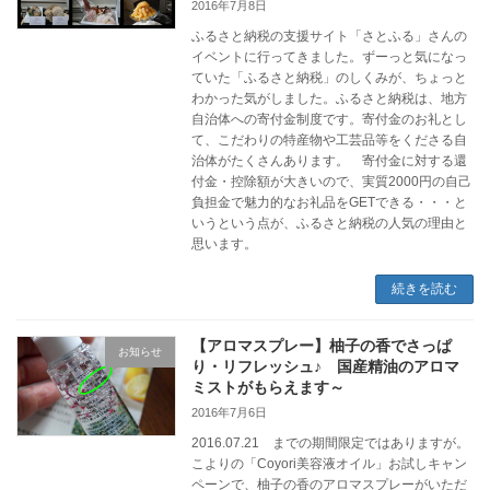
2016年7月8日
ふるさと納税の支援サイト「さとふる」さんの
イベントに行ってきました。ずーっと気になっ
ていた「ふるさと納税」のしくみが、ちょっと
わかった気がしました。ふるさと納税は、地方
自治体への寄付金制度です。寄付金のお礼とし
て、こだわりの特産物や工芸品等をくださる自
治体がたくさんあります。 寄付金に対する還
付金・控除額が大きいので、実質2000円の自己
負担金で魅力的なお礼品をGETできる・・・と
いうという点が、ふるさと納税の人気の理由と
思います。
続きを読む
【アロマスプレー】柚子の香でさっぱ
お知らせ
り・リフレッシュ♪ 国産精油のアロマ
ミストがもらえます～
2016年7月6日
2016.07.21 までの期間限定ではありますが。
こよりの「Coyori美容液オイル」お試しキャン
ペーンで、柚子の香のアロマスプレーがいただ