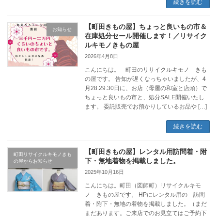
続きを読む
【町田きもの屋】ちょっと良いもの市＆
お知らせ
在庫処分セール開催します！／リサイク
ルキモノきもの屋
2026年4月8日
こんにちは。 町田のリサイクルキモノ きも
の屋です。 告知が遅くなっちゃいましたが、4
月28.29.30日に、お店（母屋の和室と店頭）で
ちょっと良いもの市と、処分SALE開催いたし
ます。 委託販売でお預かりしているお品や […]
続きを読む
【町田きもの屋】レンタル用訪問着・附
町田リサイクルキモノきも
下・無地着物を掲載しました。
の屋からお知らせ
2025年10月16日
こんにちは。町田（図師町）リサイクルキモ
ノ きもの屋です。 HPにレンタル用の 訪問
着・附下・無地の着物を掲載しました。（まだ
まだあります。ご来店でのお見立てはご予約下