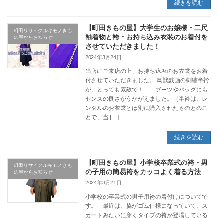
続きを読む
【町田きもの屋】大学生のお嬢様・二尺
町田リサイクルキモノきも
袖着物と袴・お持ち込み衣装のお着付を
の屋からお知らせ
させていただきました！
2024年3月24日
当店にご来店の上、お持ち込みのお衣裳をお着
付させていただきました。 鳥獣戯画の刺繍半衿
が、とっても素敵で！ ブーツやバッグにも
センスの良さがうかがえました。（半衿は、レ
ンタルのお衣裳とは別に購入されたものとのこ
とで、当 […]
続きを読む
【町田きもの屋】小学校卒業式の袴・男
町田リサイクルキモノきも
の子用の簡易袴をカッコよく着る方法
の屋からお知らせ
2024年3月21日
小学校の卒業式の男子用袴の着付けについてで
す。 最近は、脇がゴム仕様になっていて、ス
カートみたいに穿くタイプの袴が登場している