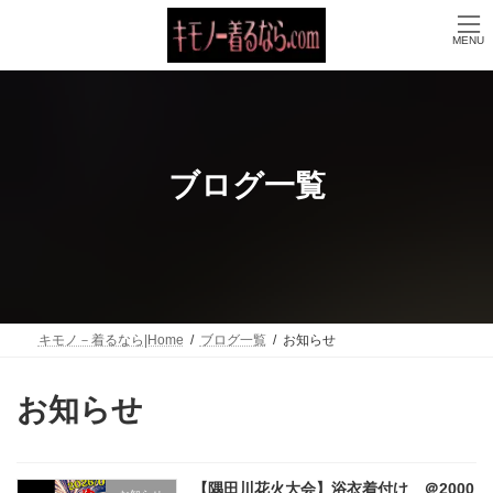
コ
ナ
ン
ビ
MENU
テ
ゲ
ン
ー
ツ
シ
へ
ョ
ス
ン
キ
に
ッ
移
ブログ一覧
プ
動
キモノ－着るなら|Home
ブログ一覧
お知らせ
お知らせ
【隅田川花火大会】浴衣着付け ＠2000