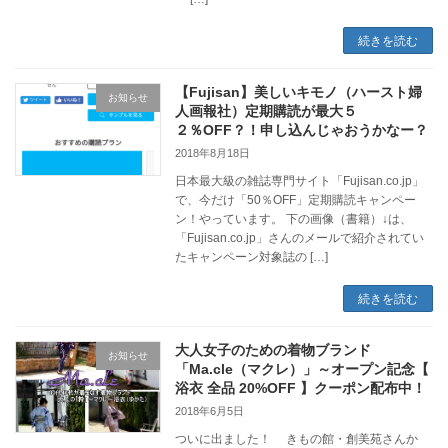
続きを読む
【Fujisan】美しいキモノ（ハースト婦
お知らせ
人画報社）定期購読が最大５
２％OFF？！申し込んじゃおうかなー？
2018年8月18日
日本最大級の雑誌専門サイト「Fujisan.co.jp」
で、今だけ「50％OFF」定期購読キャンペー
ン！やっています。 下の画像（書籍）↓は、
「Fujisan.co.jp」さんのメールで紹介されてい
たキャンペーン対象誌の […]
続きを読む
大人女子のための着物ブランド
お知らせ
「Ma.cle（マクレ）」～オープン記念【
浴衣 全品 20%OFF 】クーポン配布中！
2018年6月5日
ついに出ました！ きもの館・創美苑さんか