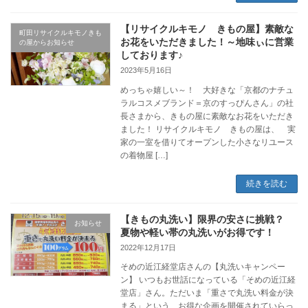
【リサイクルキモノ きもの屋】素敵な
町田リサイクルキモノきも
お花をいただきました！～地味ぃに営業
の屋からお知らせ
しております♪
2023年5月16日
めっちゃ嬉しい～！ 大好きな「京都のナチュ
ラルコスメブランド＝京のすっぴんさん」の社
長さまから、きもの屋に素敵なお花をいただき
ました！ リサイクルキモノ きもの屋は、 実
家の一室を借りてオープンした小さなリユース
の着物屋 […]
続きを読む
【きもの丸洗い】限界の安さに挑戦？
お知らせ
夏物や軽い帯の丸洗いがお得です！
2022年12月17日
そめの近江経堂店さんの【丸洗いキャンペー
ン】 いつもお世話になっている「そめの近江経
堂店」さん。ただいま「重さで丸洗い料金が決
まる」という、お得な企画を開催されていらっ