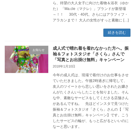
ら、待望の大人女子に向けた着物＆浴衣（ゆか
た） 「Ma.cle（マクレ）」ブランドが新登場
～！！ 30代・40代、さらにはアラフィフ・
アラカンまで！ 大人の女性がすっと素敵に […]
続きを読む
成人式で晴れ着を着れなかった方へ。振
お知らせ
袖＆フォトスタジオ「さくら」さんで
「写真とお出掛け無料」キャンペーン
2018年1月10日
今年の成人式は、現場で着付けのお仕事をさせ
ていただきました。午後2時過ぎに帰宅して、
友人のツイートから悲しい思いをされたお嬢さ
んがたくさんいらしたことを知りました。そん
な中、素敵なサービスをしてくださる店舗さん
があるんですね。 先ほどインスタで見つけた
振袖＆フォトスタジオ「さくら」さんの【「写
真とお出掛け無料」キャンペーン】です。こう
したサービスの輪が、もっと広がるといいのに
なーと思います。