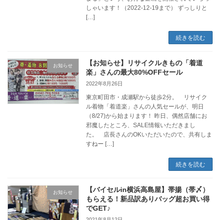
しゃいます！（2022-12-19まで） ずっしりと
[…]
続きを読む
【お知らせ】リサイクルきもの「着道
お知らせ
楽」さんの最大80%OFFセール
2022年8月26日
東京町田市・成瀬駅から徒歩2分。 リサイク
ル着物「着道楽」さんの人気セールが、明日
（8/27)から始まります！ 昨日、偶然店舗にお
邪魔したところ、SALE情報いただきまし
た。 店長さんのOKいただいたので、共有しま
すねー […]
続きを読む
【バイセルin横浜高島屋】帯揚（帯〆）
お知らせ
もらえる！新品訳ありバッグ超お買い得
でGET♪
2021年8月12日