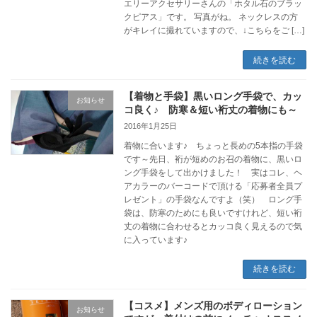
エリーアクセサリーさんの「ホタル石のブラッ
クピアス」です。 写真がね。 ネックレスの方
がキレイに撮れていますので、↓こちらをご […]
続きを読む
【着物と手袋】黒いロング手袋で、カッ
お知らせ
コ良く♪ 防寒＆短い裄丈の着物にも～
2016年1月25日
着物に合います♪ ちょっと長めの5本指の手袋
です～先日、裄が短めのお召の着物に、黒いロ
ング手袋をして出かけました！ 実はコレ、ヘ
アカラーのバーコードで頂ける「応募者全員プ
レゼント」の手袋なんですよ（笑） ロング手
袋は、防寒のためにも良いですけれど、短い裄
丈の着物に合わせるとカッコ良く見えるので気
に入っています♪
続きを読む
【コスメ】メンズ用のボディローション
お知らせ