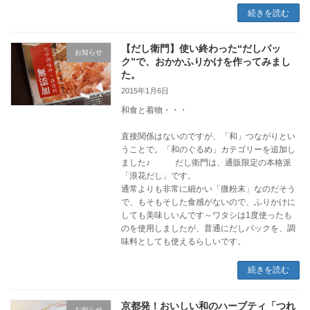
続きを読む
【だし衛門】使い終わった“だしパッ
お知らせ
ク”で、おかかふりかけを作ってみまし
た。
2015年1月6日
和食と着物・・・
直接関係はないのですが、「和」つながりとい
うことで。「和のぐるめ」カテゴリーを追加し
ました♪ だし衛門は、通販限定の本格派
「浪花だし」です。
通常よりも非常に細かい「微粉末」なのだそう
で、もそもそした食感がないので、ふりかけに
しても美味しいんです～ワタシは1度使ったも
のを使用しましたが、普通にだしパックを、調
味料としても使えるらしいです。
続きを読む
京都発！おいしい和のハーブティ「つれ
お知らせ