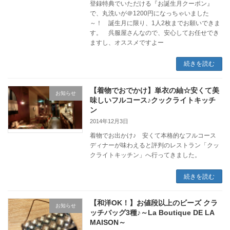
登録特典でいただける『お誕生月クーポン』
で、丸洗いが＠1200円になっちゃいました
～！ 誕生月に限り、1人2枚までお願いできま
す。 呉服屋さんなので、安心してお任せでき
ますし、オススメですよー
続きを読む
【着物でおでかけ】単衣の紬☆安くて美
お知らせ
味しいフルコース♪クックライトキッチ
ン
2014年12月3日
着物でお出かけ♪ 安くて本格的なフルコース
ディナーが味わえると評判のレストラン「クッ
クライトキッチン」へ行ってきました。
続きを読む
【和洋OK！】お値段以上のビーズ クラ
お知らせ
ッチバッグ3種♪～La Boutique DE LA
MAISON～