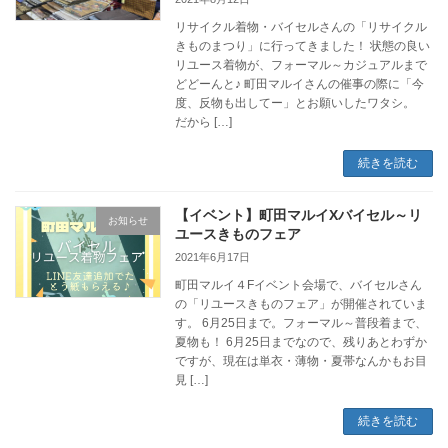
リサイクル着物・バイセルさんの「リサイクル
きものまつり」に行ってきました！ 状態の良い
リユース着物が、フォーマル～カジュアルまで
どどーんと♪ 町田マルイさんの催事の際に「今
度、反物も出してー」とお願いしたワタシ。
だから […]
続きを読む
【イベント】町田マルイXバイセル～リ
お知らせ
ユースきものフェア
2021年6月17日
町田マルイ４Fイベント会場で、バイセルさん
の「リユースきものフェア」が開催されていま
す。 6月25日まで。フォーマル～普段着まで、
夏物も！ 6月25日までなので、残りあとわずか
ですが、現在は単衣・薄物・夏帯なんかもお目
見 […]
続きを読む