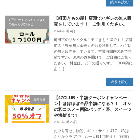
続きを読む
【町田きもの屋】店頭でハギレの無人販
町田リサイクルキモノきも
売をしています！ ご利用ください。
の屋からお知らせ
2024年3月4日
町田市のリサイクルキモノきもの屋です！ 店舗
前の「野菜無人販売」の台を利用して、ハギレ
の無人販売をしています。営業時間内のみで恐
縮ですが、BOXの蓋を開けて、ご自由にご覧く
ださい。 料金は、以下の通りです。 BOX隣に
あ […]
続きを読む
【47CLUB・半額クーポンキャンペー
お知らせ
ン】ほぼほぼ全品半額になる？！ オシ
の和コスメ～西陣バッグ・帯、スイーツ
や海鮮まで♪
2023年9月26日
お取り寄せ、贈答、ギフトサイト 47CLUB(よ
んななクラブ)で、お一人様1回限り！（ほぼ）