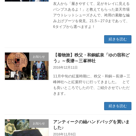
友人から「履きやすくて、足がキレイに見える
パンプスあるよ！」と教えてもらった楽天市場
アウトレットシューズさんで、袴用の素敵な編
み上げブーツを発見。21.5～27.0まであって、
6タイプから選べますよ！
続きを読む
【着物旅】秩父・和銅鉱泉「ゆの宿和ど
お知らせ
う」～長瀞～三峯神社
2016年12月11日
11月中旬の紅葉時期に、秩父・和銅～長瀞～三
峰神社へと紅葉狩りに行ってきました。 とて
も良いところでしたので、ご紹介させていただ
きます。
続きを読む
アンティークの紬ハンドバッグを買いま
お知らせ
した♪
2016年11月6日