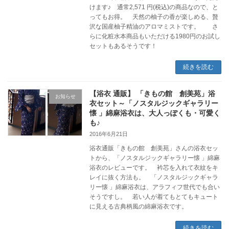
けます♪ 通常2,571 円(税込)の商品なので、と
ってもお得。 天然の柚子の香が楽しめる、贅
沢な国産柚子精油のアロマミストです。 さ
らに化粧水本商品もいただける1980円のお試し
セットもあるそうです！
続きを読む
【浴衣 通販】 「きもの館 創美苑」浴
お知らせ
衣セット～「ノスタルジックギャラリー
懐 」綿麻浴衣は、大人っぽくも・可愛く
も♪
2016年6月21日
浴衣通販「きもの館 創美苑」さんの浴衣セッ
トから、「ノスタルジックギャラリー懐 」綿麻
浴衣のレビューです。 衿芯を入れて衣紋をキ
レイに抜く方法も。 「ノスタルジックギャラ
リー懐 」綿麻浴衣は、アラフィフ世代でも合い
そうですし。 若い人が着てもとてもキュート
に見える古典柄風の綿麻浴衣です。
続きを読む