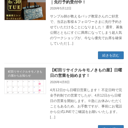
｜先行予約受付中！
2026年5月12日
サンプル師が教えるバッグ教室さんのご好意
で、当店お客様＆フォロワーさまに先行予約さ
せていただけることになりました！ 通常、募集
公開とともにすぐに満席になってしまう超人気
のワークショップが、今なら優先でお席を確保
していただ […]
続きを読む
【町田リサイクルキモノきもの屋】日曜
町田リサイクルキモノきも
日の営業を始めます！
の屋からお知らせ
2026年4月8日
4月12日から日曜日営業します！ 不定日時で完
全予約制での営業でしたが、4月12日から日曜
日の営業を開始します。※急にお休みいただく
こともあるため、お手数ですが、事前にお電話
から公式LINEでご確認をお願いいたします。
[…]