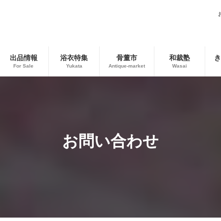
出品情報
浴衣特集
骨董市
和裁塾
き
For Sale
Yukata
Antique-market
Wasai
お問い合わせ