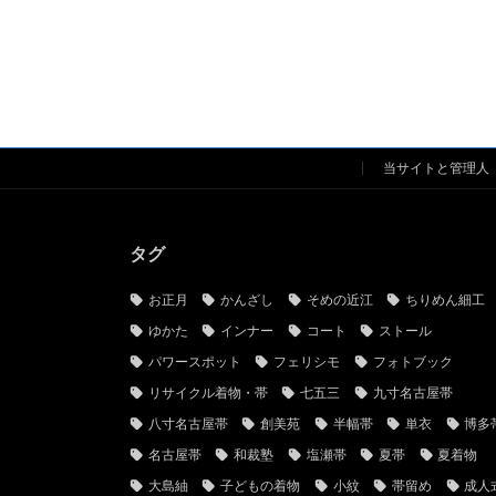
当サイトと管理人
タグ
お正月
かんざし
そめの近江
ちりめん細工
ゆかた
インナー
コート
ストール
パワースポット
フェリシモ
フォトブック
リサイクル着物・帯
七五三
九寸名古屋帯
八寸名古屋帯
創美苑
半幅帯
単衣
博多
名古屋帯
和裁塾
塩瀬帯
夏帯
夏着物
大島紬
子どもの着物
小紋
帯留め
成人