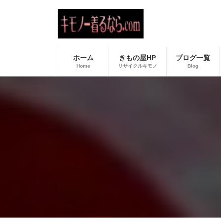
コ
ナ
ン
ビ
テ
ゲ
ン
ー
ツ
シ
へ
ョ
ホーム
きもの屋HP
ブログ一覧
ス
ン
Home
リサイクルキモノ
Blog
キ
に
ッ
移
プ
動