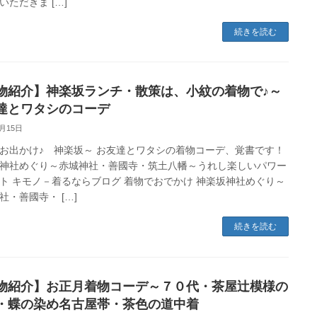
いただきま […]
続きを読む
物紹介】神楽坂ランチ・散策は、小紋の着物で♪～
達とワタシのコーデ
3月15日
お出かけ♪ 神楽坂～ お友達とワタシの着物コーデ、覚書です！
神社めぐり～赤城神社・善國寺・筑土八幡～うれし楽しいパワー
ト キモノ－着るならブログ 着物でおでかけ 神楽坂神社めぐり～
社・善國寺・ […]
続きを読む
物紹介】お正月着物コーデ～７０代・茶屋辻模様の
・蝶の染め名古屋帯・茶色の道中着