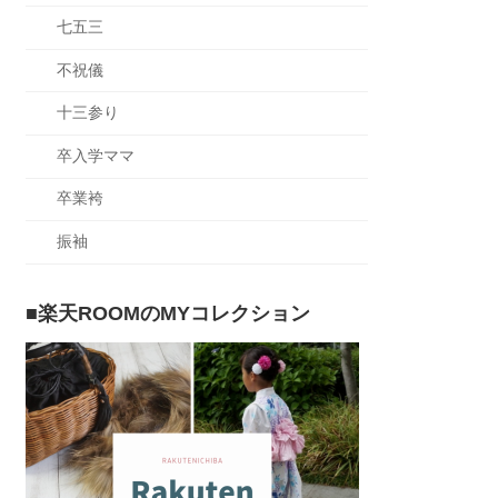
七五三
不祝儀
十三参り
卒入学ママ
卒業袴
振袖
■楽天ROOMのMYコレクション