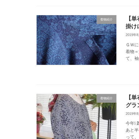
【単
着物紹介
掛け
2019年
ＧＷに
着物＝
て、袖
【単
着物紹介
グラ
2019年
今年㋄
あと半
って、