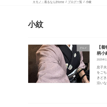
キモノ－着るなら|Home
ブログ一覧
小紋
小紋
【着
グルメ
柄小
2025年
息子夫
をごち
きどき
沿いな