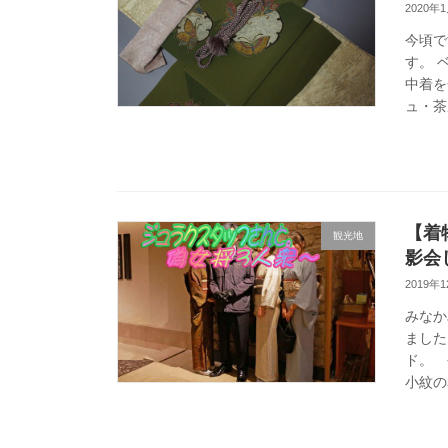
2020年
今頃で
す。 
中着を
ュ・茶
【着
観光地
影会
2019年
みなか
ました
ド。 
小紋の