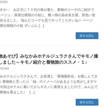
1月25日
すが～ お正月に７０代の母が着た、着物のコーデのご紹介で
ベージュ・茶屋辻模様の小紋に、蝶々柄の染め名古屋、茶色い道
合せました。 悩んだコーデも見てやってくださいねー ベージ
屋辻模様の小紋 ずいぶん […]
続きを読む
物あそび】みなかみホテルジュラクさんでキモノ撮
しました～キモノ紹介と着物旅のススメ・１♪
12月24日
みホテルジュラクさんで、お友達と「着物撮影会」を愉しんでき
♪ 着物旅と言ったら「紬」のイメージがあるような気がしますケ
今回はホテルに着いてからキモノに着替えましたので、みんなで
着物を着ました♪ […]
続きを読む