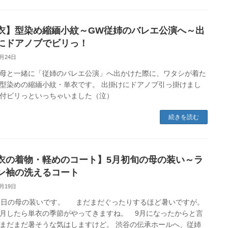
衣】型染め縮緬小紋～GW従姉のバレエ公演へ～出
にドアノブでビリっ！
8月24日
母と一緒に「従姉のバレエ公演」へ出かけた際に、ワタシが着た
型染めの縮緬小紋・単衣です。 出掛けにドアノブ引っ掛けまし
付ビリっといっちゃいました（泣）
続きを読む
衣の着物・軽めのコート】5月初旬の母の装い～ラ
ン袖の洗えるコート
8月19日
2日の母の装いです。 まだまだぐったりするほど暑いですが。
月したら単衣の季節がやってきますね。 9月になったからと言
まだまだ暑そうな気はしますけど。 渋谷の伝承ホールへ、従姉