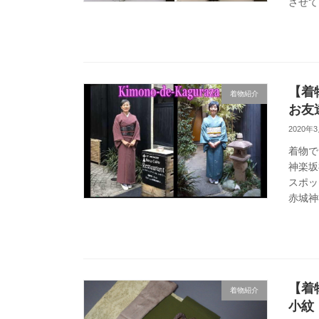
させて
【着
着物紹介
お友
2020年
着物で
神楽坂
スポッ
赤城神
【着
着物紹介
小紋