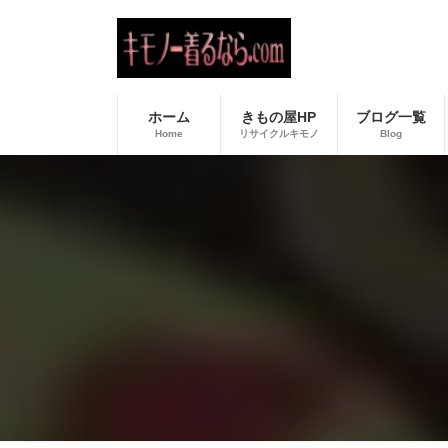
コ
ナ
ン
ビ
テ
ゲ
ン
ー
ツ
シ
へ
ョ
ホーム
きもの屋HP
ブログ一覧
ス
ン
Home
リサイクルキモノ
Blog
キ
に
ッ
移
プ
動