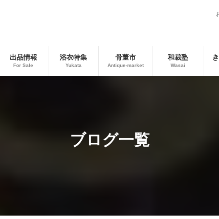
出品情報
浴衣特集
骨董市
和裁塾
き
For Sale
Yukata
Antique-market
Wasai
ブログ一覧