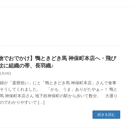
物でおでかけ】鴨ときどき馬 神保町本店へ・飛び
紋に組織の帯、長羽織♪
11月24日
婦が「還暦祝い」にと「鴨ときどき馬 神保町本店」さんで食事
そうしてくれました。 「かも、うま」ありがたやぁ～！ 鴨と
馬 神保町本店さん 地下鉄神保町の駅から歩いて数分。 大通り
のでわかりやすいで […]
続きを読む