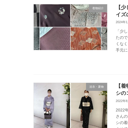
【少
着物紹介
イズ
2024年
「少し
たので
くなく
手元に
【着
浴衣・夏物
シの
2022年
202
さんの
シの着