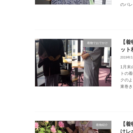
のバレ
【着
着物でおでかけ
ット
2019年
1月末
トの着
クのよ
東巻き
【着
着物紹介
けレ