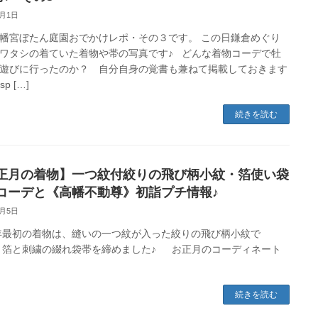
2月1日
幡宮ぼたん庭園おでかけレポ・その３です。 この日鎌倉めぐり
ワタシの着ていた着物や帯の写真です♪ どんな着物コーデで牡
遊びに行ったのか？ 自分自身の覚書も兼ねて掲載しておきます
sp […]
続きを読む
正月の着物】一つ紋付絞りの飛び柄小紋・箔使い袋
コーデと《高幡不動尊》初詣プチ情報♪
1月5日
9年最初の着物は、縫いの一つ紋が入った絞りの飛び柄小紋で
箔と刺繍の綴れ袋帯を締めました♪ お正月のコーディネート
す。
続きを読む