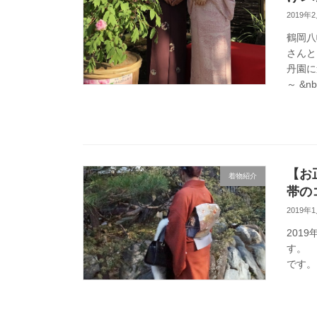
2019年
鶴岡八
さんと
丹園に
～ &nb
【お
着物紹介
帯の
2019年
201
す。 
で