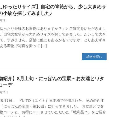
しゆったりサイズ】自宅の箪笥から、少し大きめサ
の小紋を探してみました♪
1月1日
ゆったり身幅のお着物はありますか？」とご質問をいただきまし
、自宅の箪笥から大きめサイズを探してみました。たいして大き
て、すみません。店舗に他にもあるかも？ですが、とりあえず今
ある着物で写真を撮って […]
続きを読む
物紹介】8月上旬・にっぽんの宝展～お友達とワタ
コーデ
8月11日
2年8月7日。 YUITO（ユイト）日本橋で開催された、そめの近江
「にっぽんの宝展・第10回」に行ってきました。 お友達とワタ
物コーデと、お得にGETさせていただいた「戦利品？」をご紹介