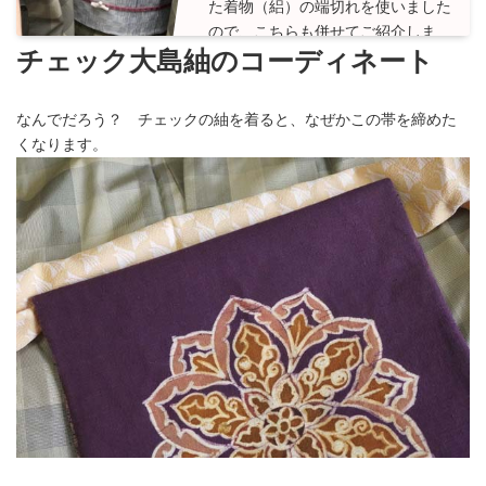
た着物（絽）の端切れを使いました
ので、こちらも併せてご紹介しま
チェック大島紬のコーディネート
す。...
Read More
なんでだろう？ チェックの紬を着ると、なぜかこの帯を締めた
くなります。