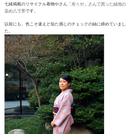
七緒掲載のリサイクル着物やさん
「布々や」さんで買った紬地の
染め八寸帯
です。
以前にも、色こそ違えど似た感じのチェックの紬に締めていまし
た。