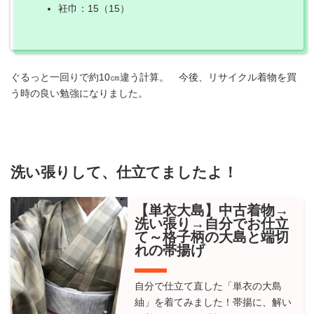
衽巾：15（15）
ぐるっと一回りで約10㎝違う計算。 今後、リサイクル着物を買
う時の良い勉強になりました。
洗い張りして、仕立てましたよ！
【単衣大島】中古着物→
洗い張り→自分でお仕立
て～格子柄の大島と端切
れの帯揚げ
自分で仕立て直した「単衣の大島
紬」を着てみました！帯揚に、解い