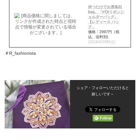
持つだけでお洒落顔
bag。『n'Orリボンシ
ョルダーバッグ』
【レディース バッ
グ...
価格：2997円（税
込、送料別)
(2018/4/28時点)
＃R_fashionista
シェア・フォローいただけると
嬉しいです～