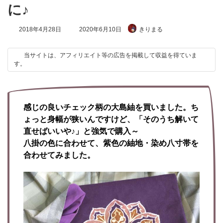
に♪
最
2018年4月28日
2020年6月10日
きりまる
終
更
新
当サイトは、アフィリエイト等の広告を掲載して収益を得ていま
日
す。
時
:
感じの良いチェック柄の大島紬を買いました。ち
ょっと身幅が狭いんですけど、「そのうち解いて
直せばいいや♪」と強気で購入～
八掛の色に合わせて、紫色の紬地・染め八寸帯を
合わせてみました。