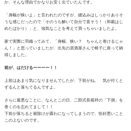
か、そんな理由でかなりお安く出ていたんです。
「身幅が狭いよ」と言われたのですが、縫込みはしっかりありそ
うな感じだったので「そのうち解いて自分で直そう！（和裁はじ
めたばかり）」と、強気なことを考えて買っちゃいましたよ。
家で実際に羽織ってみて、「身幅、狭い？ ちゃんと巻けるじゃ
ん！」と思っていましたが、出先の居酒屋さんで椅子に座って納
得しました。
前が、はだけるーーーー！！
上前はあまり気になりませんでしたが、下前がね。 気が付くと
ずるんと落ちてるんですよ。
さらに最悪なことに、なんとこの日、二部式長襦袢の「下側」を
巻くのを忘れてまして！！
下前が落ちると裾除けが露わになってしまうので、恰好悪いこと
この上ないのです。