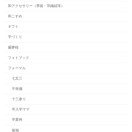
和アクセサリー（帯留・羽織紐等）
和こすめ
ギフト
手づくり
霧夢桜
フォトブック
フォーマル
七五三
不祝儀
十三参り
卒入学ママ
卒業袴
振袖