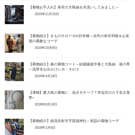
【着物お手入れ】単衣の大島紬を水洗いしてみました～
2019年11月15日
【着物紹介】きものサローネin日本橋～自作の単衣羽織＆お友
達の素敵なコーデ
2019年10月8日
【着物紹介】春の着物コート～絽縮緬道中着と大島紬、葵の帯
～浅草寺お出かけレポ・その２
2019年4月19日
【薄物】夏大島の着物に、花火モチーフ？本塩沢の八寸名古屋
帯♪
2018年8月10日
【着物紹介】銭洗弁財天宇賀福神社～初詣の着物コーデ
2018年1月6日