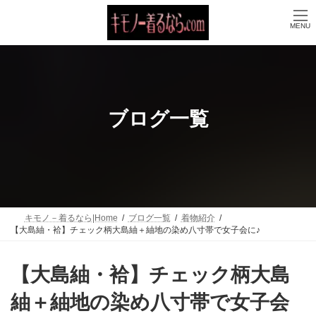
コ
ナ
ン
ビ
MENU
テ
ゲ
ン
ー
ツ
シ
へ
ョ
ス
ン
キ
に
ッ
移
ブログ一覧
プ
動
キモノ－着るなら|Home
ブログ一覧
着物紹介
【大島紬・袷】チェック柄大島紬＋紬地の染め八寸帯で女子会に♪
【大島紬・袷】チェック柄大島
紬＋紬地の染め八寸帯で女子会