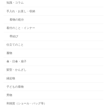
知識・コラム
手入れ・お直し・収納
着物の処分
着付のこと・インナー
帯結び
仕立てのこと
履物
傘・日傘・扇子
髪型・かんざし
縁起物
子どもの着物
男物
和雑貨（ショール・バッグ等）