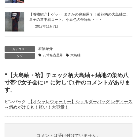
【着物紹介】ゲッ･･･まさかの喪服用？！菊花柄の大島紬に、
童子の道中着コート。小豆色の帯締め・・・
2017年11月7日
着物紹介
カテゴリー
八寸名古屋帯
大島紬
タグ
“
【大島紬・袷】チェック柄大島紬＋紬地の染め八
寸帯で女子会に♪
” に対して1件のコメントがありま
す。
ピンバック:
【オシャレウォーカー】ショルダーバッグ レディース
～斜めがけＯＫ！軽い！大容量！
コメントは受け付けていません。