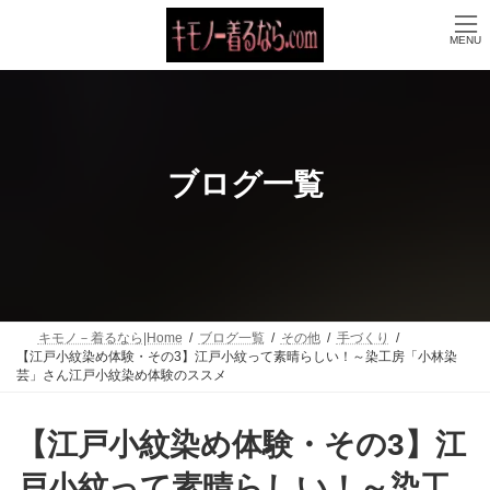
コ
ナ
ン
ビ
MENU
テ
ゲ
ン
ー
ツ
シ
へ
ョ
ス
ン
キ
に
ッ
移
ブログ一覧
プ
動
キモノ－着るなら|Home
ブログ一覧
その他
手づくり
【江戸小紋染め体験・その3】江戸小紋って素晴らしい！～染工房「小林染
芸」さん江戸小紋染め体験のススメ
【江戸小紋染め体験・その3】江
戸小紋って素晴らしい！～染工