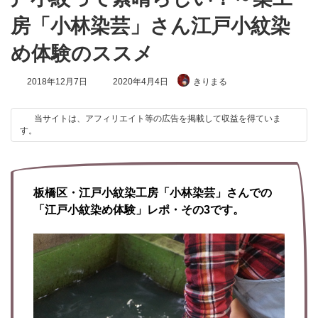
房「小林染芸」さん江戸小紋染
め体験のススメ
最
2018年12月7日
2020年4月4日
きりまる
終
更
新
当サイトは、アフィリエイト等の広告を掲載して収益を得ていま
日
す。
時
:
板橋区・江戸小紋染工房「小林染芸」さんでの
「江戸小紋染め体験」レポ・その3です。