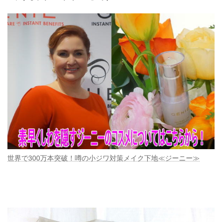
世界で300万本突破！噂の小ジワ対策メイク下地≪ジーニー≫