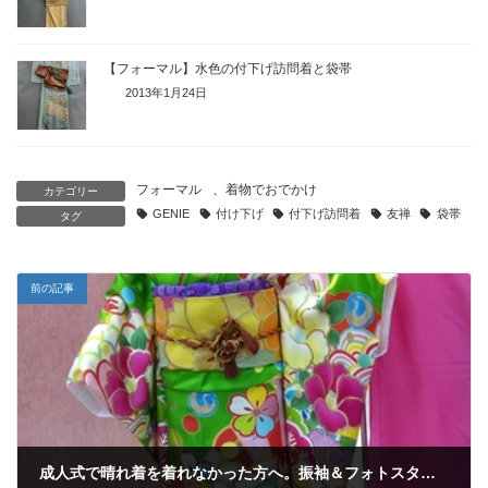
【フォーマル】水色の付下げ訪問着と袋帯
2013年1月24日
フォーマル
、
着物でおでかけ
カテゴリー
GENIE
付け下げ
付下げ訪問着
友禅
袋帯
タグ
前の記事
成人式で晴れ着を着れなかった方へ。振袖＆フォトスタジオ「さくら」さんで「写真とお出掛け無料」キャンペーン