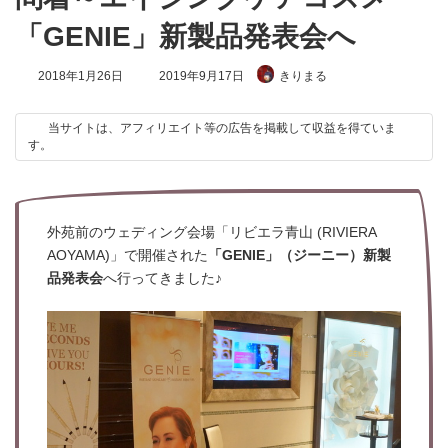
「GENIE」新製品発表会へ
最
2018年1月26日
2019年9月17日
きりまる
終
更
新
当サイトは、アフィリエイト等の広告を掲載して収益を得ていま
日
す。
時
:
外苑前のウェディング会場「リビエラ青山 (RIVIERA
AOYAMA)」で開催された
「GENIE」（ジーニー）新製
品発表会
へ行ってきました♪