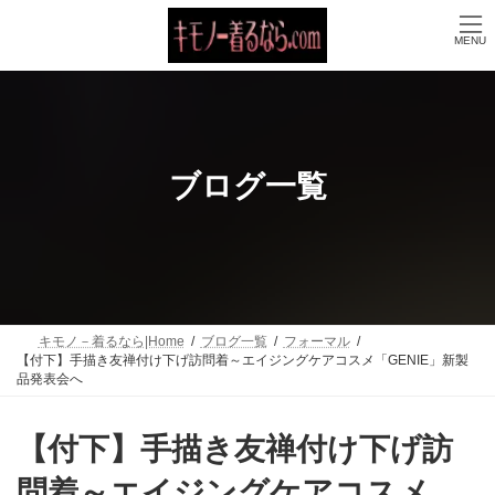
コ
ナ
ン
ビ
MENU
テ
ゲ
ン
ー
ツ
シ
へ
ョ
ス
ン
キ
に
ッ
移
ブログ一覧
プ
動
キモノ－着るなら|Home
ブログ一覧
フォーマル
【付下】手描き友禅付け下げ訪問着～エイジングケアコスメ「GENIE」新製
品発表会へ
【付下】手描き友禅付け下げ訪
問着～エイジングケアコスメ