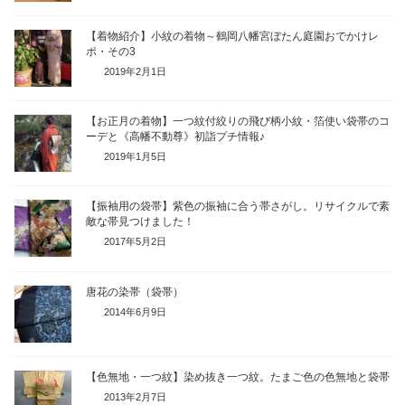
【着物紹介】小紋の着物～鶴岡八幡宮ぼたん庭園おでかけレ
ポ・その3
2019年2月1日
【お正月の着物】一つ紋付絞りの飛び柄小紋・箔使い袋帯のコ
ーデと《高幡不動尊》初詣プチ情報♪
2019年1月5日
【振袖用の袋帯】紫色の振袖に合う帯さがし。リサイクルで素
敵な帯見つけました！
2017年5月2日
唐花の染帯（袋帯）
2014年6月9日
【色無地・一つ紋】染め抜き一つ紋。たまご色の色無地と袋帯
2013年2月7日