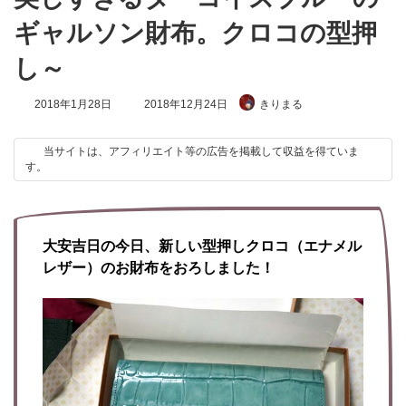
ギャルソン財布。クロコの型押
し～
最
2018年1月28日
2018年12月24日
きりまる
終
更
新
当サイトは、アフィリエイト等の広告を掲載して収益を得ていま
日
す。
時
:
大安吉日の今日、新しい型押しクロコ（エナメル
レザー）のお財布をおろしました！