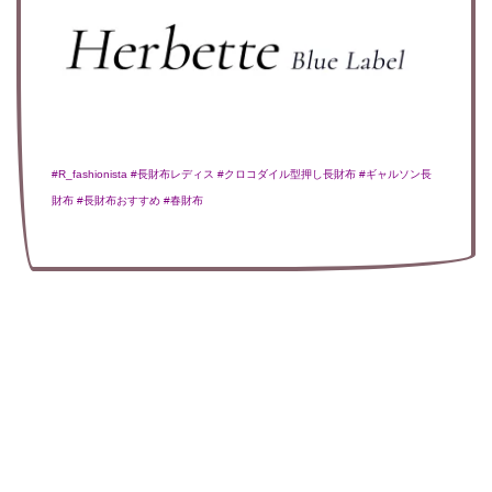
#R_fashionista #長財布レディス #クロコダイル型押し長財布 #ギャルソン長
財布 #長財布おすすめ #春財布