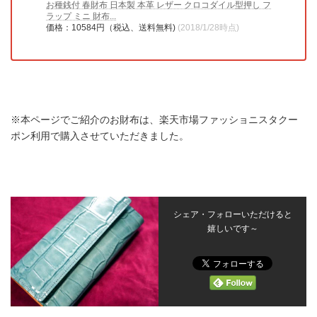
お種銭付 春財布 日本製 本革 レザー クロコダイル型押し フ
ラップ ミニ 財布...
価格：10584円（税込、送料無料)
(2018/1/28時点)
※本ページでご紹介のお財布は、楽天市場ファッショニスタクー
ポン利用で購入させていただきました。
シェア・フォローいただけると
嬉しいです～