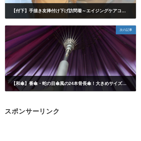
【付下】手描き友禅付け下げ訪問着～エイジングケアコスメ「GENIE」新製品発表会へ
2018年1月26日
次の記事
【和傘】番傘・蛇の目傘風の24本骨長傘！大きめサイズで、着物姿にも良く合います！
2018年2月1日
スポンサーリンク