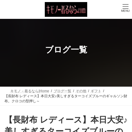
コ
ナ
ン
ビ
MENU
テ
ゲ
ン
ー
ツ
シ
へ
ョ
ス
ン
キ
に
ッ
移
ブログ一覧
プ
動
キモノ－着るなら|Home
ブログ一覧
その他
ギフト
【長財布 レディース】本日大安♪美しすぎるターコイズブルーのギャルソン財
布。クロコの型押し～
【長財布 レディース】本日大安♪
美しすぎるターコイズブルーの