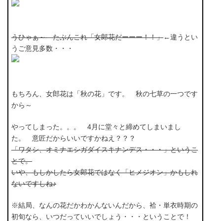
うひゃぁ～ たぶんこれ「女郎花だーーー！！」
←違うとい
うご意見多数・・・
もちろん、女郎花は「秋の花」です。 秋の七草の一つです
から～
やってしまった。。。 4月に堂々と締めてしまいまし
た。 意匠だからいいですかねえ？？？
「ワタシ、オミナエシガダイスキナンデス・・・」というこ
とで。
いや、もしかしたら女郎花ではなく「ヒメジオン」かもしれ
ないですしね♪
※結局、なんの花だかわかんないんだから、袷・単衣時期の
初旬なら、いつだっていいでしょう・・・ということで！