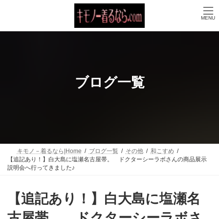
コ
ナ
ン
ビ
MENU
テ
ゲ
ン
ー
ツ
シ
へ
ョ
ス
ン
キ
に
ッ
移
ブログ一覧
プ
動
キモノ－着るなら|Home
ブログ一覧
その他
和こすめ
【追記あり！】白大島に塩瀬名古屋帯。 ドクターシーラボさんの商品展示
説明会へ行ってきました♪
【追記あり！】白大島に塩瀬名
古屋帯。 ドクターシーラボさ