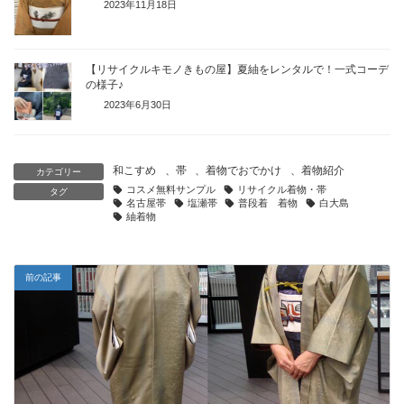
2023年11月18日
【リサイクルキモノきもの屋】夏紬をレンタルで！一式コーデ
の様子♪
2023年6月30日
和こすめ
、
帯
、
着物でおでかけ
、
着物紹介
カテゴリー
コスメ無料サンプル
リサイクル着物・帯
タグ
名古屋帯
塩瀬帯
普段着 着物
白大島
紬着物
前の記事