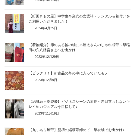
【町田きもの屋】中学生卒業式の女児袴・レンタル＆着付けを
ご利用いただきました！
2024年4月25日
【着物紹介】節のある袷の紬に木屋太さんのしゃれ袋帯～早稲
田の穴八幡宮さまへお出かけ
2023年12月29日
【ビックリ！】新古品の帯の中に入っていたモノ
2023年12月9日
【結城紬＋染袋帯】ビジネスシーンの着物～悪目立ちしないキ
レイめカジュアルを目指して♪
2023年11月19日
【九寸名古屋帯】蟹柄の縮緬帯締めて、単衣紬でお出かけ♪