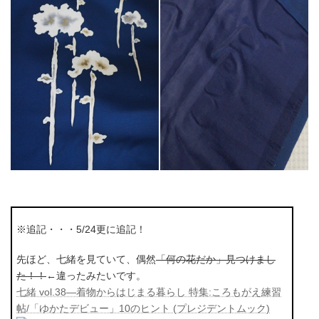
※追記・・・5/24更に追記！
先ほど、七緒を見ていて、偶然
「何の花だか」見つけまし
た！！
←違ったみたいです。
七緒 vol.38―着物からはじまる暮らし 特集:ころもがえ練習
帖/「ゆかたデビュー」10のヒント (プレジデントムック)