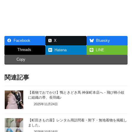
Facebook
X
Bluesky
Threads
Hatena
LINE
Copy
関連記事
【着物でおでかけ】鴨ときどき馬 神保町本店へ・飛び柄小紋
に組織の帯、長羽織♪
2025年11月24日
【町田きもの屋】レンタル用訪問着・附下・無地着物を掲載し
ました。
2025年10月16日