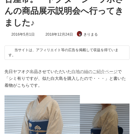
んの商品展示説明会へ行ってき
ました♪
最
2016年5月1日
2018年12月24日
きりまる
終
更
新
当サイトは、アフィリエイト等の広告を掲載して収益を得ていま
日
す。
時
:
先日ヤフオク出品させていただいた
白地の紬のご紹介ページ
で
「シミ有りですが、似た白大島を購入したので・・・」と書いた
着物がこちらです。