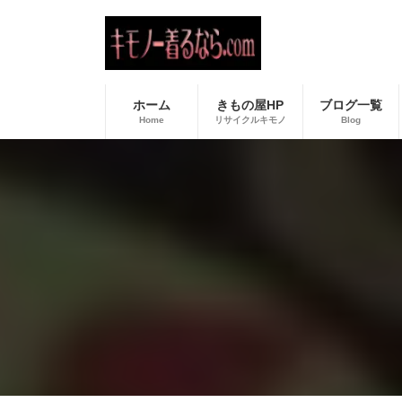
コ
ナ
ン
ビ
テ
ゲ
ン
ー
ツ
シ
へ
ョ
ホーム
きもの屋HP
ブログ一覧
ス
ン
Home
リサイクルキモノ
Blog
キ
に
ッ
移
プ
動