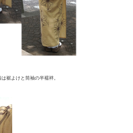
着は裾よけと筒袖の半襦袢。