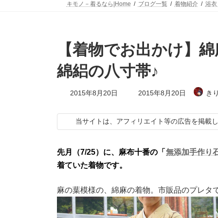
キモノ－着るなら|Home
ブログ一覧
着物紹介
浴衣
【着物でお出かけ】綿
綿絽の八寸帯♪
最
2015年8月20日
2015年8月20日
き
終
更
新
当サイトは、アフィリエイト等の広告を掲載
日
時
:
先月（7/25）に、麻布十番の「
無添加手作り
着ていた着物です。
麻の葉模様の、綿麻の着物。市販品のプレタ