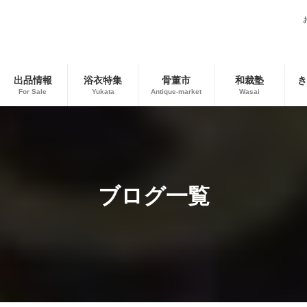
出品情報
浴衣特集
骨董市
和裁塾
き
For Sale
Yukata
Antique-market
Wasai
ブログ一覧