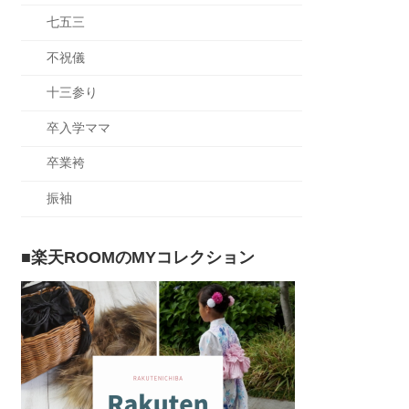
七五三
不祝儀
十三参り
卒入学ママ
卒業袴
振袖
■楽天ROOMのMYコレクション