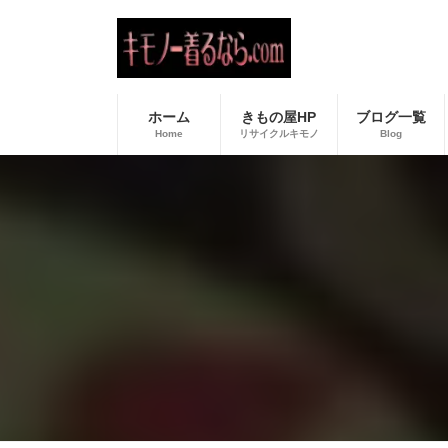
コ
ナ
ン
ビ
テ
ゲ
ン
ー
ツ
シ
へ
ョ
ホーム
きもの屋HP
ブログ一覧
ス
ン
Home
リサイクルキモノ
Blog
キ
に
ッ
移
プ
動