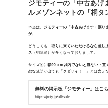
ジモティーの「中古あげ
ルメゾンネットの「桐タ
本当は、
ジモティーの「中古あげます・譲りま
が。
どうしても
「取りに来ていただけるなら差し
ス（桐箪笥）が多くなっておりまして。
サイズ的に
幅90ｃｍ以内でないと置ない・置
敵な箪笥が出ても「クダサイ！！」とは言え
無料の掲示板「ジモティー」はこ
https://jmty.jp/all/sale