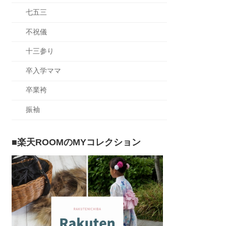
七五三
不祝儀
十三参り
卒入学ママ
卒業袴
振袖
■楽天ROOMのMYコレクション