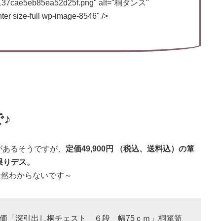
88137cae5eb85ea52d25f.png" alt="桐タンス"
ter size-full wp-image-8546" />
♪
があるそうですが、
定価49,900円 （税込、送料込）の箪
限りデス。
全然わからないです～
価「深引出し桐チェスト ６段 幅75ｃｍ」桐箪笥