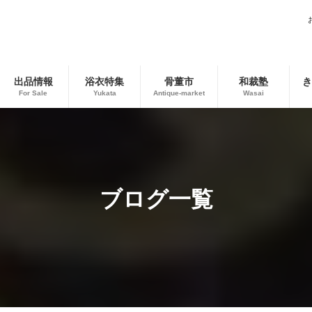
出品情報
浴衣特集
骨董市
和裁塾
き
For Sale
Yukata
Antique-market
Wasai
ブログ一覧