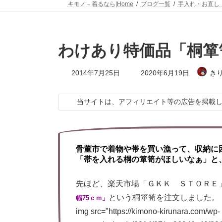
キモノ－着るなら|Home
ブログ一覧
手入れ・お直し
わけあり特価品「桐箪
最
2014年7月25日
2020年6月19日
き
終
更
新
当サイトは、アフィリエイト等の広告を掲載
日
時
:
骨董市で着物や帯を買い漁って、収納に
「帯を入れる桐の箪笥がほしいなぁ」と
先ほど、楽天市場「ＧＫＫ ＳＴＯＲＥ
という桐箪笥を注文しました。
幅75ｃｍ」
img src="https://kimono-kirunara.com/wp-