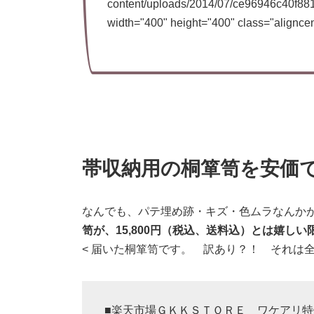
content/uploads/2014/07/ce96946c40f
width="400" height="400" class="aligncen
帯収納用の桐箪笥を安価で
なんでも、パテ埋め跡・キズ・色ムラなんか
笥が、15,800円（税込、送料込）とは嬉しい
< 届いた桐箪笥です。 訳あり？！ それは
■楽天市場ＧＫＫＳＴＯＲＥ ワケアリ特