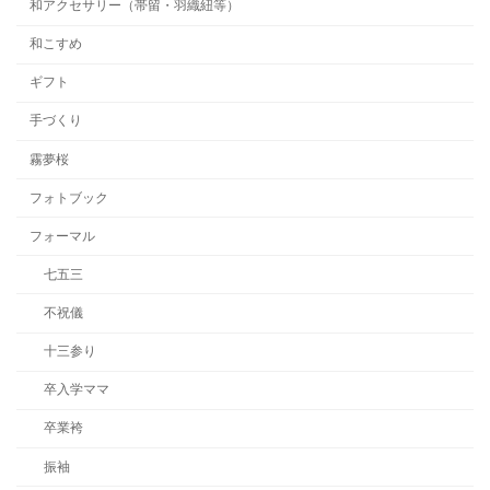
和アクセサリー（帯留・羽織紐等）
和こすめ
ギフト
手づくり
霧夢桜
フォトブック
フォーマル
七五三
不祝儀
十三参り
卒入学ママ
卒業袴
振袖