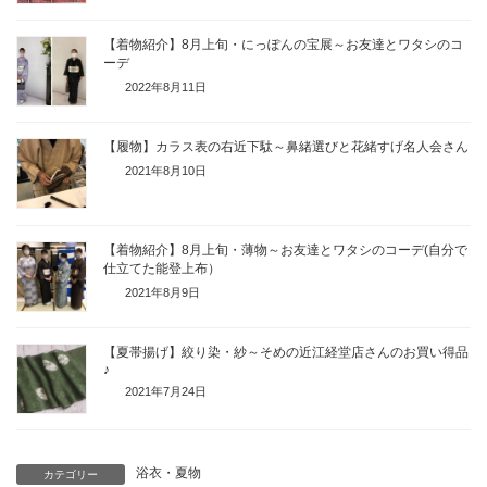
【着物紹介】8月上旬・にっぽんの宝展～お友達とワタシのコ
ーデ
2022年8月11日
【履物】カラス表の右近下駄～鼻緒選びと花緒すげ名人会さん
2021年8月10日
【着物紹介】8月上旬・薄物～お友達とワタシのコーデ(自分で
仕立てた能登上布）
2021年8月9日
【夏帯揚げ】絞り染・紗～そめの近江経堂店さんのお買い得品
♪
2021年7月24日
浴衣・夏物
カテゴリー