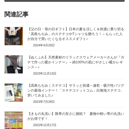
関連記事
【父の日・母の日ギフト】日本の夏を涼しく＆快適に乗り切る
「高島ちぢみ」のステテコやTシャツを贈ろう！～もらった人
が自分で買いたくなるオススメギフト♪
2024年4月29日
【ぬくふわ】天然素材のリラックスウェアメーカーさんが『ガ
チで作った暖かインナー』～綿100%の肌にやさしい暖かレギ
ンス～♪
2023年11月13日
【高島ちぢみ｜ステテコ】サラッと快適～速乾・吸汗性バツグ
ンの最強インナー！「ステテコドットコム」白無地ステテコ、
穿いてみました♪
2023年7月28日
【きもの丸洗い】限界の安さに挑戦？ 夏物や軽い帯の丸洗い
がお得です！
2022年12月17日