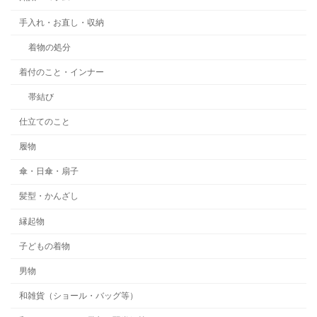
手入れ・お直し・収納
着物の処分
着付のこと・インナー
帯結び
仕立てのこと
履物
傘・日傘・扇子
髪型・かんざし
縁起物
子どもの着物
男物
和雑貨（ショール・バッグ等）