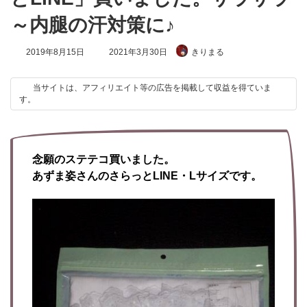
～内腿の汗対策に♪
最
2019年8月15日
2021年3月30日
きりまる
終
更
新
当サイトは、アフィリエイト等の広告を掲載して収益を得ていま
日
す。
時
:
念願のステテコ買いました。
あずま姿さんのさらっとLINE・Lサイズです。