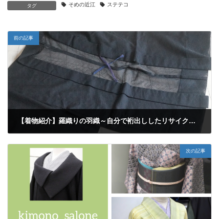
そめの近江
ステテコ
タグ
前の記事
【着物紹介】羅織りの羽織～自分で裄出ししたリサイクルの羽織♪
2019年8月14日
次の記事