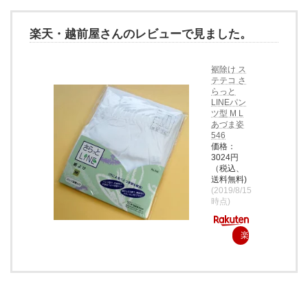
楽天・越前屋さんのレビューで見ました。
裾除け ス
テテコ さ
らっと
LINEパン
ツ型 M L
あづま姿
546
価格：
3024円
（税込、
送料無料)
(2019/8/15
時点)
楽
天
で
購