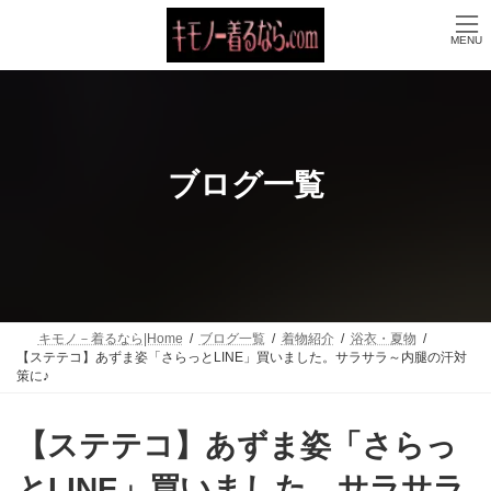
コ
ナ
ン
ビ
MENU
テ
ゲ
ン
ー
ツ
シ
へ
ョ
ス
ン
キ
に
ッ
移
ブログ一覧
プ
動
キモノ－着るなら|Home
ブログ一覧
着物紹介
浴衣・夏物
【ステテコ】あずま姿「さらっとLINE」買いました。サラサラ～内腿の汗対
策に♪
【ステテコ】あずま姿「さらっ
とLINE」買いました。サラサラ