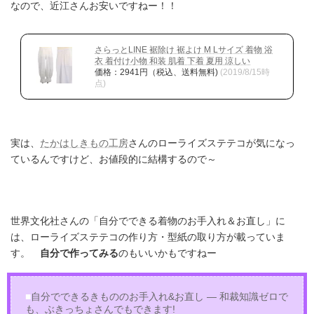
なので、近江さんお安いですねー！！
さらっとLINE 裾除け 裾よけ M Lサイズ 着物 浴
衣 着付け小物 和装 肌着 下着 夏用 涼しい
価格：2941円（税込、送料無料)
(2019/8/15時
点)
実は、
たかはしきもの工房
さんのローライズステテコが気になっ
ているんですけど、お値段的に結構するので～
世界文化社さんの「自分でできる着物のお手入れ＆お直し」に
は、ローライズステテコの作り方・型紙の取り方が載っていま
す。
自分で作ってみる
のもいいかもですねー
■
自分でできるきもののお手入れ&お直し ― 和裁知識ゼロで
も、ぶきっちょさんでもできます!