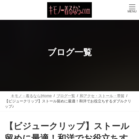
コ
ナ
ン
ビ
MENU
テ
ゲ
ン
ー
ツ
シ
へ
ョ
ス
ン
キ
に
ッ
移
ブログ一覧
プ
動
キモノ－着るなら|Home
ブログ一覧
和アクセ・ストール・帯留
【ビジュークリップ】ストール留めに最適！和洋でお役立ちするダブルクリ
ップ♪
【ビジュークリップ】ストール
留めに最適！和洋でお役立ちす