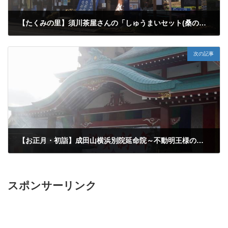
【たくみの里】須川茶屋さんの「しゅうまいセット(桑の葉うどん・天ぷら）」と「やきもち」
2019年12月28日
次の記事
【お正月・初詣】成田山横浜別院延命院～不動明王様のパワーみなぎるオススメのパワースポットです♪～子どもの着物（5年生）
2020年1月7日
スポンサーリンク