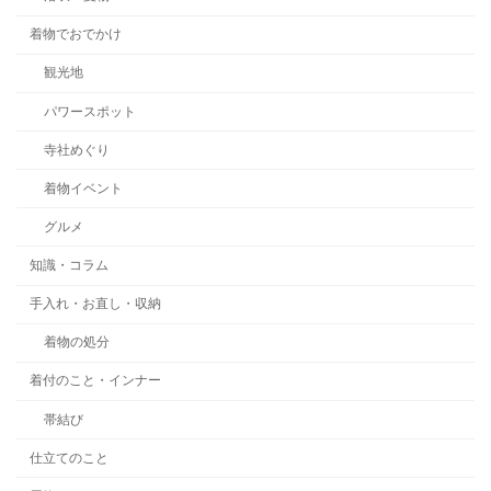
着物でおでかけ
観光地
パワースポット
寺社めぐり
着物イベント
グルメ
知識・コラム
手入れ・お直し・収納
着物の処分
着付のこと・インナー
帯結び
仕立てのこと