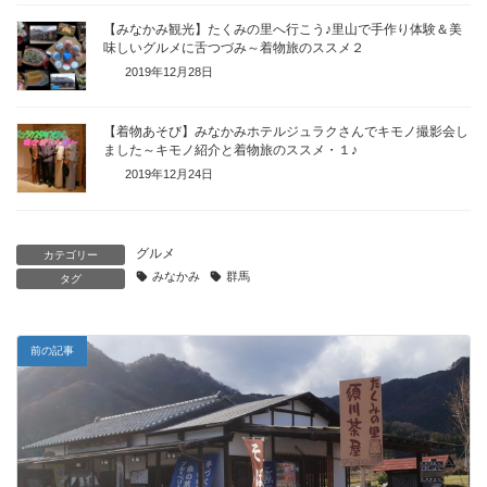
【みなかみ観光】たくみの里へ行こう♪里山で手作り体験＆美
味しいグルメに舌つづみ～着物旅のススメ２
2019年12月28日
【着物あそび】みなかみホテルジュラクさんでキモノ撮影会し
ました～キモノ紹介と着物旅のススメ・１♪
2019年12月24日
グルメ
カテゴリー
みなかみ
群馬
タグ
前の記事