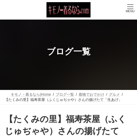
コ
ナ
ン
ビ
MENU
テ
ゲ
ン
ー
ツ
シ
へ
ョ
ス
ン
キ
に
ッ
移
ブログ一覧
プ
動
キモノ－着るなら|Home
ブログ一覧
着物でおでかけ
グルメ
【たくみの里】福寿茶屋（ふくじゅぢゃや）さんの揚げたて「生あげ」
【たくみの里】福寿茶屋（ふく
じゅぢゃや）さんの揚げたて