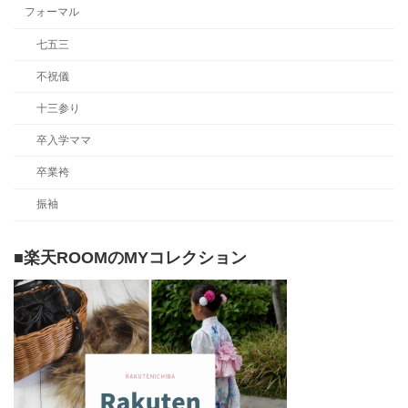
フォーマル
七五三
不祝儀
十三参り
卒入学ママ
卒業袴
振袖
■楽天ROOMのMYコレクション