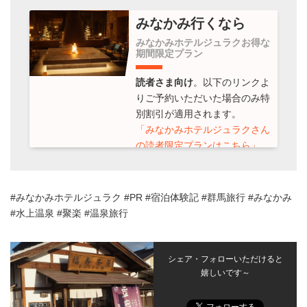
みなかみ行くなら
みなかみホテルジュラクお得な
期間限定プラン
読者さま向け
。以下のリンクよ
りご予約いただいた場合のみ特
別割引が適用されます。
「みなかみホテルジュラクさん
の読者限定プランはこちら」
※2020年3月31日までの期間限
定プランです
#みなかみホテルジュラク #PR #宿泊体験記 #群馬旅行 #みなかみ
#水上温泉 #聚楽 #温泉旅行
Read More
シェア・フォローいただけると
嬉しいです～