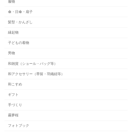
履物
傘・日傘・扇子
髪型・かんざし
縁起物
子どもの着物
男物
和雑貨（ショール・バッグ等）
和アクセサリー（帯留・羽織紐等）
和こすめ
ギフト
手づくり
霧夢桜
フォトブック