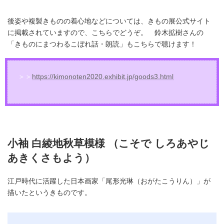
後姿や複製きものの着心地などについては、きもの展公式サイト
に掲載されていますので、こちらでどうぞ。 鈴木拡樹さんの
「きものにまつわるこぼれ話・朗読」もこちらで聴けます！
＞＞
https://kimonoten2020.exhibit.jp/goods3.html
小袖 白綾地秋草模様 （こそで しろあやじ
あきくさもよう）
江戸時代に活躍した日本画家「尾形光琳（おがたこうりん）」が
描いたというきものです。