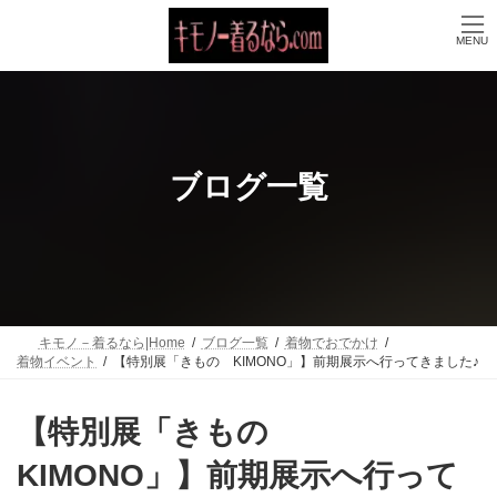
コ
ナ
ン
ビ
MENU
テ
ゲ
ン
ー
ツ
シ
へ
ョ
ス
ン
キ
に
ッ
移
ブログ一覧
プ
動
キモノ－着るなら|Home
ブログ一覧
着物でおでかけ
着物イベント
【特別展「きもの KIMONO」】前期展示へ行ってきました♪
【特別展「きもの
KIMONO」】前期展示へ行って