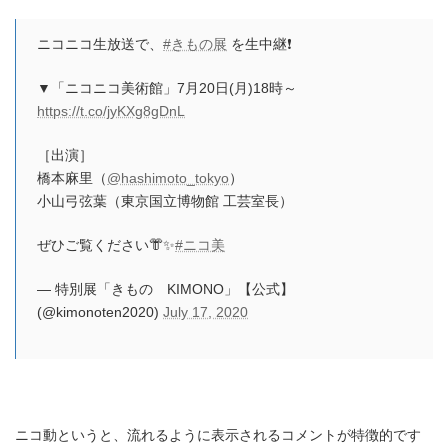
ニコニコ生放送で、
#きもの展
を生中継❗️
▼「ニコニコ美術館」7月20日(月)18時～
https://t.co/jyKXg8gDnL
［出演］
橋本麻里（
@hashimoto_tokyo
）
小山弓弦葉（東京国立博物館 工芸室長）
ぜひご覧ください👘✨
#ニコ美
— 特別展「きもの KIMONO」【公式】
(@kimonoten2020)
July 17, 2020
ニコ動というと、流れるように表示されるコメントが特徴的です