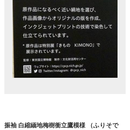
振袖 白縮緬地梅樹衝立鷹模様 （ふりそで