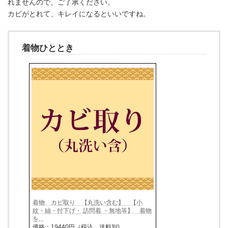
れませんので、ご了承ください。
カビがとれて、キレイになるといいですね。
着物ひととき
着物 カビ取り 【丸洗い含む】 【小
紋・紬・付下げ・ 訪問着 ・無地等】 着物
を...
価格：19440円（税込、送料別)