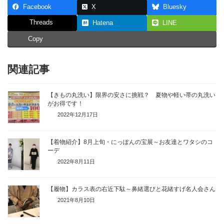
Facebook
X
Bluesky
Threads
Hatena
LINE
Copy
関連記事
【きもの丸洗い】限界の安さに挑戦？ 夏物や軽い帯の丸洗い
がお得です！
2022年12月17日
【着物紹介】8月上旬・にっぽんの宝展～お友達とワタシのコ
ーデ
2022年8月11日
【履物】カラス表の右近下駄～鼻緒選びと花緒すげ名人会さん
2021年8月10日