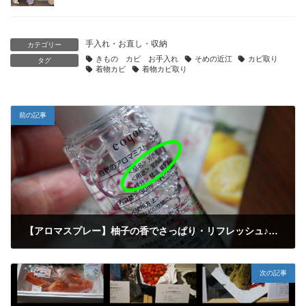
手入れ・お直し・収納
カテゴリー
きもの カビ お手入れ
そめの近江
カビ取り
タグ
着物カビ
着物カビ取り
前の記事
【アロマスプレー】柚子の香でさっぱり・リフレッシュ♪ 国産精油のアロマミストがもらえます～
2016年7月6日
次の記事