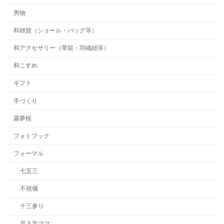
男物
和雑貨（ショール・バッグ等）
和アクセサリー（帯留・羽織紐等）
和こすめ
ギフト
手づくり
霧夢桜
フォトブック
フォーマル
七五三
不祝儀
十三参り
卒入学ママ