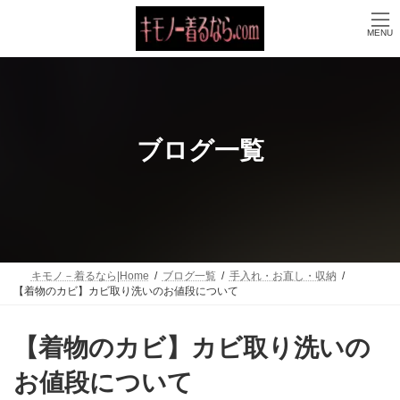
コ
ナ
ン
ビ
MENU
テ
ゲ
ン
ー
ツ
シ
へ
ョ
ス
ン
キ
に
ッ
移
ブログ一覧
プ
動
キモノ－着るなら|Home
ブログ一覧
手入れ・お直し・収納
【着物のカビ】カビ取り洗いのお値段について
【着物のカビ】カビ取り洗いの
お値段について