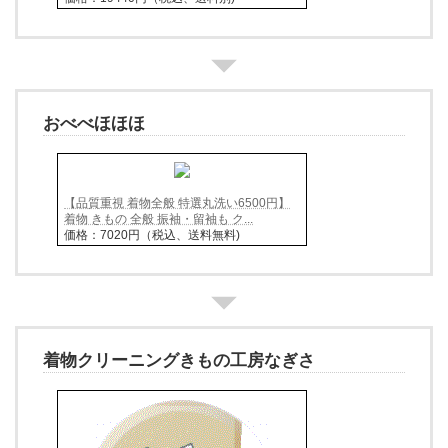
おべべほほほ
【品質重視 着物全般 特選丸洗い6500円】
着物 きもの 全般 振袖・留袖も ク...
価格：7020円（税込、送料無料)
着物クリーニングきもの工房なぎさ