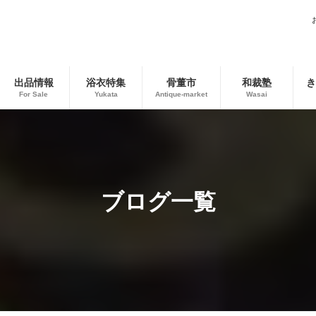
出品情報
浴衣特集
骨董市
和裁塾
き
For Sale
Yukata
Antique-market
Wasai
ブログ一覧