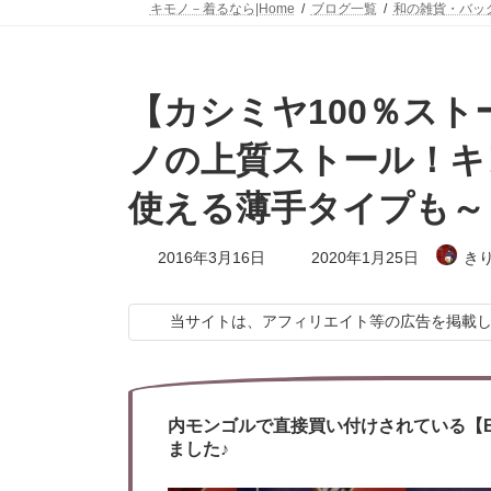
キモノ－着るなら|Home
ブログ一覧
和の雑貨・バッ
【カシミヤ100％スト
ノの上質ストール！キレ
使える薄手タイプも～
最
2016年3月16日
2020年1月25日
き
終
更
新
当サイトは、アフィリエイト等の広告を掲載
日
時
:
内モンゴルで直接買い付けされている【B
ました♪