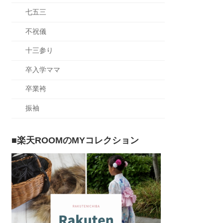
七五三
不祝儀
十三参り
卒入学ママ
卒業袴
振袖
■楽天ROOMのMYコレクション