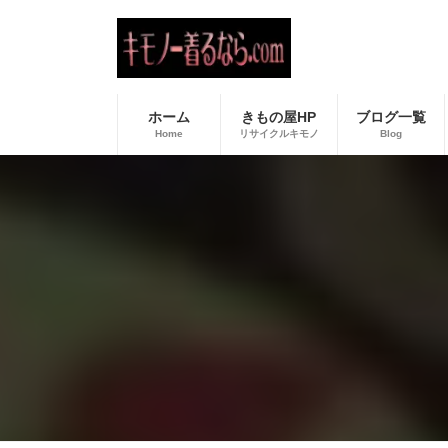
コ
ナ
ン
ビ
テ
ゲ
ン
ー
ツ
シ
へ
ョ
ホーム
きもの屋HP
ブログ一覧
ス
ン
Home
リサイクルキモノ
Blog
キ
に
ッ
移
プ
動