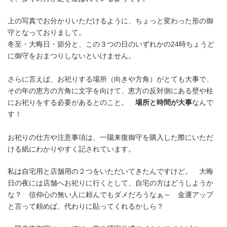
上の写真でお分かりいただけるように、ちょっと変わった形の御
守となっておりまして。
冬至・大晦日・節分と、この３つの日のいずれかの24時ちょうど
に御守をおまつりしないといけません。
さらに言えば、お祀りする場所（向きや方角）がとても大事で、
その年の恵方の方角に文字を向けて、恵方の反対側にある壁や柱
にお祀りをする必要があるとのこと。
場所と時間が大事
なんで
す！
お祀りの仕方や注意事項は、一陽来復御守を購入した際にいただ
ける紙にわかりやすく記されています。
私は自宅用と店舗用の２つをいただいてきたんですけど。 大晦
日の夜には店舗へお祀りに行くとして、自宅の方はどうしようか
な？ 信仰心の無い人に頼んでもダメだろうなぁ～ 金運アップ
と言って頼めば、代わりに貼ってくれるかしら？