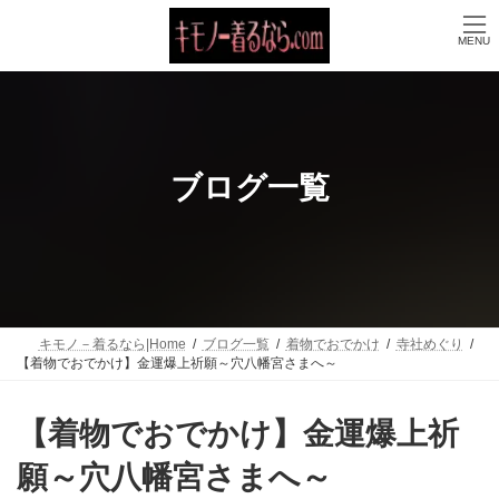
コ
ナ
ン
ビ
MENU
テ
ゲ
ン
ー
ツ
シ
へ
ョ
ス
ン
キ
に
ッ
移
ブログ一覧
プ
動
キモノ－着るなら|Home
ブログ一覧
着物でおでかけ
寺社めぐり
【着物でおでかけ】金運爆上祈願～穴八幡宮さまへ～
【着物でおでかけ】金運爆上祈
願～穴八幡宮さまへ～