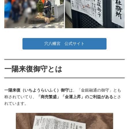
穴八幡宮 公式サイト
一陽来復御守とは
一陽来復（いちようらいふく）御守
は、「金銀融通の御守」とも
称されていてり、
「商売繁盛」「金運上昇」のご利益がある
とさ
れています。