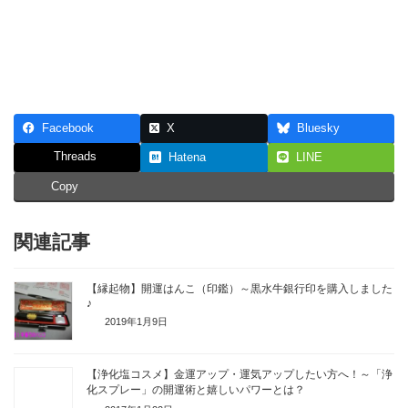
Facebook
X
Bluesky
Threads
Hatena
LINE
Copy
関連記事
【縁起物】開運はんこ（印鑑）～黒水牛銀行印を購入しました
♪
2019年1月9日
【浄化塩コスメ】金運アップ・運気アップしたい方へ！～「浄
化スプレー」の開運術と嬉しいパワーとは？