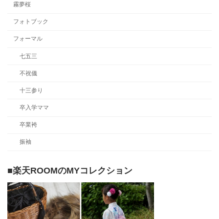
霧夢桜
フォトブック
フォーマル
七五三
不祝儀
十三参り
卒入学ママ
卒業袴
振袖
■楽天ROOMのMYコレクション