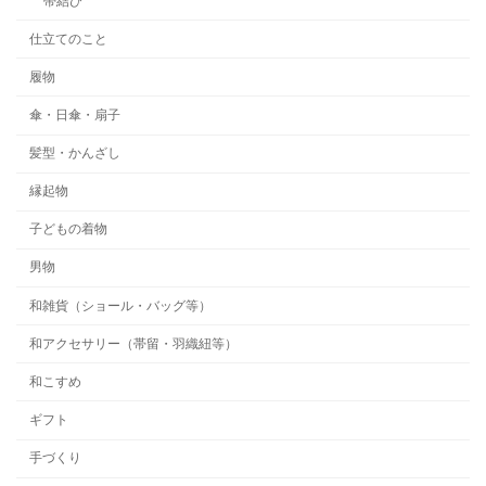
帯結び
仕立てのこと
履物
傘・日傘・扇子
髪型・かんざし
縁起物
子どもの着物
男物
和雑貨（ショール・バッグ等）
和アクセサリー（帯留・羽織紐等）
和こすめ
ギフト
手づくり