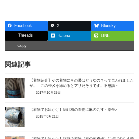
Facebook
X
Bluesky
Threads
Hatena
LINE
Copy
関連記事
【着物紹介】その着物にその帯はどうなの？って言われました
が。 この帯〆を締めるとアリだそうです。不思議～
2017年10月29日
【着物でお出かけ】絹紅梅の着物に麻の九寸・染帯♪
2015年8月21日
【着物でお出かけ】綿麻の着物（麻の葉模様）に綿絽の八寸帯