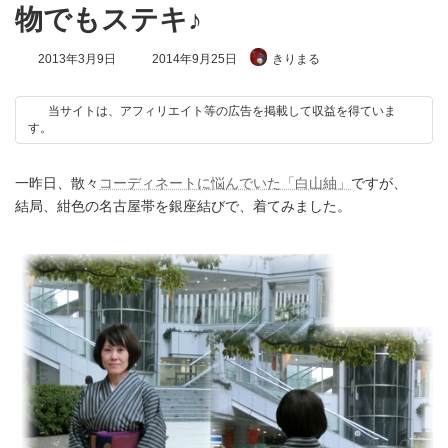
物でもステキ♪
最
2013年3月9日
2014年9月25日
きりまる
終
更
新
当サイトは、アフィリエイト等の広告を掲載して収益を得ていま
日
す。
時
:
一昨日、散々
コーディネートに悩んでいた「白山紬」
ですが、
結局、紺色の名古屋帯を銀座結びで、着てみました。