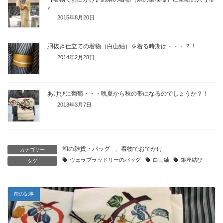
♪
2015年8月20日
胴抜き仕立ての着物（白山紬）を着る時期は・・・？！
2014年2月28日
あけびに葡萄・・・晩夏から秋の帯になるのでしょうか？！
2013年3月7日
和の雑貨・バッグ
、
着物でおでかけ
カテゴリー
ヴェラブラッドリーのバッグ
白山紬
銀座結び
タグ
前の記事