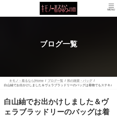
コ
ナ
ン
ビ
MENU
テ
ゲ
ン
ー
ツ
シ
へ
ョ
ス
ン
キ
に
ッ
移
ブログ一覧
プ
動
キモノ－着るなら|Home
ブログ一覧
和の雑貨・バッグ
白山紬でお出かけしました＆ヴェラブラッドリーのバッグは着物でもステキ♪
白山紬でお出かけしました＆ヴ
ェラブラッドリーのバッグは着