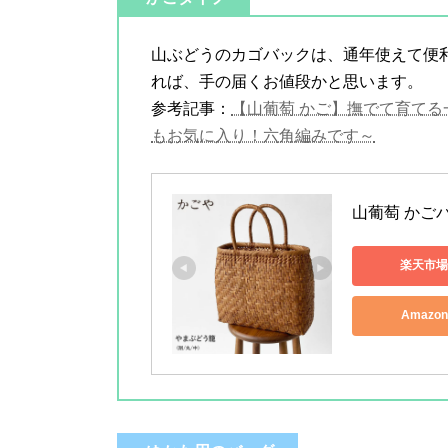
山ぶどうのカゴバックは、通年使えて便
れば、手の届くお値段かと思います。
参考記事：
【山葡萄 かご】撫でて育てる
もお気に入り！六角編みです～
山葡萄 かごバ
楽天市場
Amazo