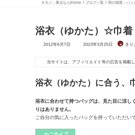
キモノ－着るなら|Home
ブログ一覧
和の雑貨・バッ
浴衣（ゆかた）☆巾着
最
2012年6月7日
2023年3月25日
きり
終
更
新
当サイトは、アフィリエイト等の広告を掲載
日
時
:
浴衣（ゆかた）に合う、
浴衣に合わせて持つバッグは、見た目に涼し
りはありません。
ご自分の気に入ったバッグを持っていただい
かごタイプ