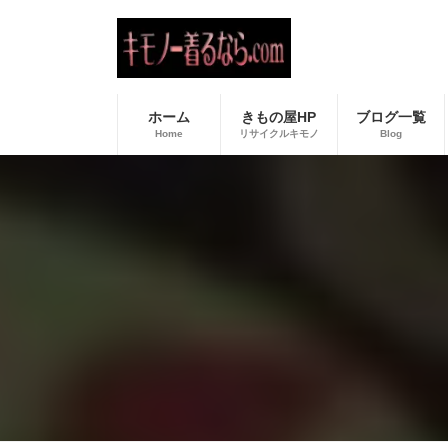
コ
ナ
ン
ビ
テ
ゲ
ン
ー
ツ
シ
へ
ョ
ホーム
きもの屋HP
ブログ一覧
ス
ン
Home
リサイクルキモノ
Blog
キ
に
ッ
移
プ
動