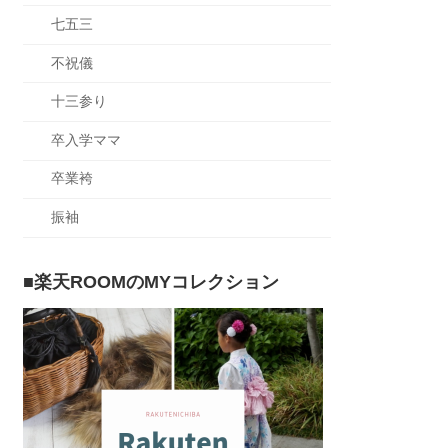
七五三
不祝儀
十三参り
卒入学ママ
卒業袴
振袖
■楽天ROOMのMYコレクション