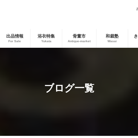
出品情報
浴衣特集
骨董市
和裁塾
き
For Sale
Yukata
Antique-market
Wasai
ブログ一覧