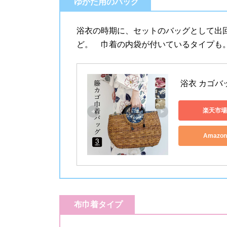
ゆかた用のバッグ
浴衣の時期に、セットのバッグとして出
ど。 巾着の内袋が付いているタイプも
 浴衣 カゴバ
楽天市場
Amazo
布巾着タイプ