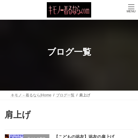
コ
ナ
ン
ビ
MENU
テ
ゲ
ン
ー
ツ
シ
へ
ョ
ス
ン
キ
に
ッ
移
ブログ一覧
プ
動
キモノ－着るなら|Home
ブログ一覧
肩上げ
肩上げ
【こどもの浴衣】浴衣の肩上げ