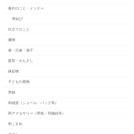
着付のこと・インナー
帯結び
仕立てのこと
履物
傘・日傘・扇子
髪型・かんざし
縁起物
子どもの着物
男物
和雑貨（ショール・バッグ等）
和アクセサリー（帯留・羽織紐等）
和こすめ