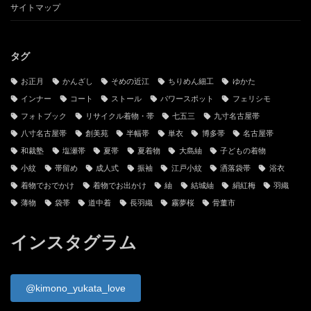
サイトマップ
タグ
お正月
かんざし
そめの近江
ちりめん細工
ゆかた
インナー
コート
ストール
パワースポット
フェリシモ
フォトブック
リサイクル着物・帯
七五三
九寸名古屋帯
八寸名古屋帯
創美苑
半幅帯
単衣
博多帯
名古屋帯
和裁塾
塩瀬帯
夏帯
夏着物
大島紬
子どもの着物
小紋
帯留め
成人式
振袖
江戸小紋
洒落袋帯
浴衣
着物でおでかけ
着物でお出かけ
紬
結城紬
絹紅梅
羽織
薄物
袋帯
道中着
長羽織
霧夢桜
骨董市
インスタグラム
@kimono_yukata_love