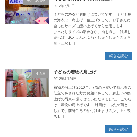
子どもの着物
2012年7月2日
子どもの浴衣と肩揚げについてです。 子ども用
の浴衣は、肩上げ・腰上げをして、お子さんに
合ったサイズに縫い上げてから使用します。
ぴったりサイズの浴衣なら、袖を通し、付紐を
結べば、あとはふわふわ・しゃらしゃらの兵児
帯（三尺 […]
続きを読む
子どもの着物の肩上げ
七五三
2012年3月29日
着物の肩上げ 2010年、7歳のお祝いで晴れ着の
仕立てをされた方にお願いをして、肩上げや腰
上げの写真を撮らせていただきました。 こちら
は、着物の肩上げです。 針目は「ふため落と
し」で、前身ごろの袖付け止まりの少し上～後
ろ […]
続きを読む