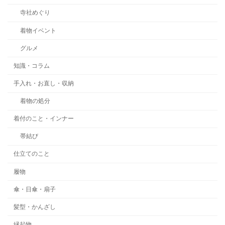
寺社めぐり
着物イベント
グルメ
知識・コラム
手入れ・お直し・収納
着物の処分
着付のこと・インナー
帯結び
仕立てのこと
履物
傘・日傘・扇子
髪型・かんざし
縁起物