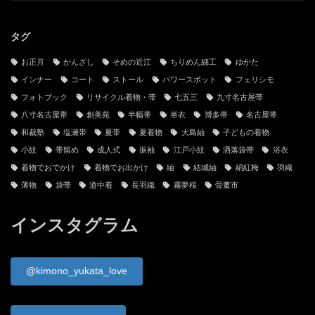
当サイトと管理人
お問い合わせ
古物営業法に基づく表記
プライバシーポリシー
サイトマップ
タグ
お正月
かんざし
そめの近江
ちりめん細工
ゆかた
インナー
コート
ストール
パワースポット
フェリシモ
フォトブック
リサイクル着物・帯
七五三
九寸名古屋帯
八寸名古屋帯
創美苑
半幅帯
単衣
博多帯
名古屋帯
和裁塾
塩瀬帯
夏帯
夏着物
大島紬
子どもの着物