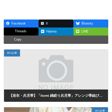
Facebook
X
Bluesky
Threads
Hatena
LINE
Copy
前の記事
【浴衣・兵児帯】「itomi 綿絞り兵児帯」アレンジ帯結びの動画 （by小春さん）
2015年6月2日
次の記事