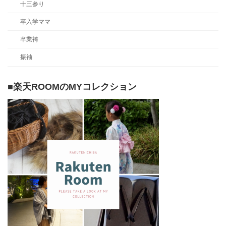
十三参り
卒入学ママ
卒業袴
振袖
■楽天ROOMのMYコレクション