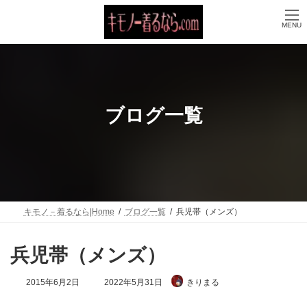
コ
ナ
ン
ビ
MENU
テ
ゲ
ン
ー
ツ
シ
へ
ョ
ス
ン
キ
に
ッ
移
ブログ一覧
プ
動
キモノ－着るなら|Home
ブログ一覧
兵児帯（メンズ）
兵児帯（メンズ）
最
2015年6月2日
2022年5月31日
きりまる
終
更