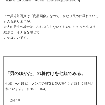
[table id=26 column_widths="25%|25%|25%|25%" /]
上の兵児帯写真は「商品画像」なので、かなり長めに垂れている
ものもありますが。
大人の男性の場合は、ぶらぶらしないくらいにキュっと小ぶりに
結ぶと、イナセな感じで
カッコいいです。
「男のゆかた」の着付けを七緒でみる。
七緒 vol.18 に、メンズの浴衣＆帯の着付けが詳しく説明さ
れています。（P101～104）
七緒 18