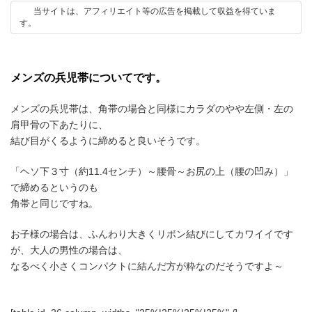
新
当サイトは、アフィリエイト等の広告を掲載して収益を得ていま
日
す。
時
:
メンズの兵児帯についてです。
メンズの兵児帯は、角帯の場合と同様にカラダのやや左側・左の
肩甲骨の下あたりに、
結び目がくるように締めると良いそうです。
「ヘソ下３寸（約11.4センチ）～腰骨～お尻の上（腰の凹み）」
で締めるというのも
角帯と同じですね。
お子様の場合は、ふんわり大きくリボン結びにしてカワイイです
が、大人の男性の場合は、
なるべく小さくコンパクトに結んだ方が粋なのだそうですよ～