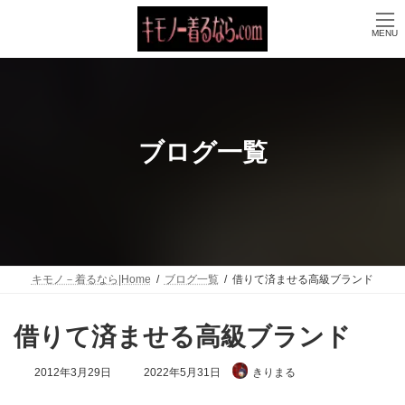
コ
ナ
ン
ビ
MENU
テ
ゲ
ン
ー
ツ
シ
へ
ョ
ス
ン
キ
に
ッ
移
ブログ一覧
プ
動
キモノ－着るなら|Home
ブログ一覧
借りて済ませる高級ブランド
借りて済ませる高級ブランド
最
2012年3月29日
2022年5月31日
きりまる
終
更