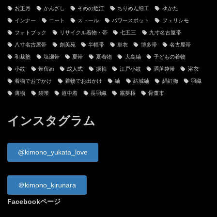
お正月
かんざし
そめの近江
ちりめん細工
ゆかた
インナー
コート
ストール
パワースポット
フェリシモ
フォトブック
リサイクル着物・帯
七五三
九寸名古屋帯
八寸名古屋帯
創美苑
半幅帯
単衣
博多帯
名古屋帯
和裁塾
塩瀬帯
夏帯
夏着物
大島紬
子どもの着物
小紋
帯留め
成人式
振袖
江戸小紋
洒落袋帯
浴衣
着物でおでかけ
着物でお出かけ
紬
結城紬
絹紅梅
羽織
薄物
袋帯
道中着
長羽織
霧夢桜
骨董市
インスタグラム
@kimono_yukata_love
＠kimono_kirunara
Facebookページ