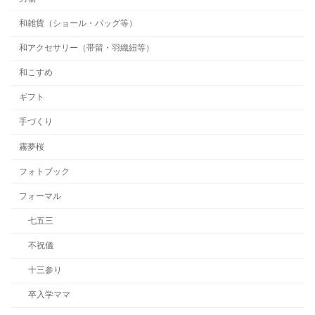
和雑貨（ショール・バッグ等）
和アクセサリー（帯留・羽織紐等）
和こすめ
ギフト
手づくり
霧夢桜
フォトブック
フォーマル
七五三
不祝儀
十三参り
卒入学ママ