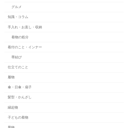
グルメ
知識・コラム
手入れ・お直し・収納
着物の処分
着付のこと・インナー
帯結び
仕立てのこと
履物
傘・日傘・扇子
髪型・かんざし
縁起物
子どもの着物
男物