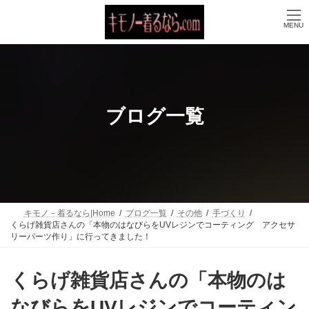
コ
ナ
ン
ビ
MENU
テ
ゲ
ン
ー
ツ
シ
へ
ョ
ス
ン
キ
に
ッ
移
ブログ一覧
プ
動
キモノ－着るなら|Home
ブログ一覧
その他
手づくり
くらげ雑貨店さんの「本物のはなびらをUVレジンでコーティング アクセサ
リーパーツ作り」に行ってきました！
くらげ雑貨店さんの「本物のは
なびらをUVレジンでコーティン