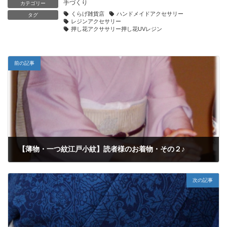
手づくり
カテゴリー
くらげ雑貨店
ハンドメイドアクセサリー
タグ
レジンアクセサリー
押し花アクササリー押し花UVレジン
前の記事
【薄物・一つ紋江戸小紋】読者様のお着物・その２♪
2015年6月11日
次の記事