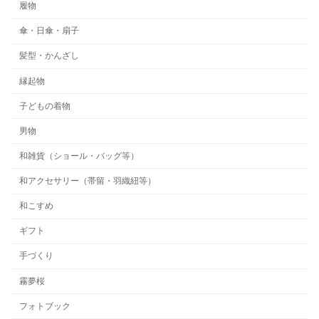
履物
傘・日傘・扇子
髪型・かんざし
縁起物
子どもの着物
男物
和雑貨（ショール・バッグ等）
和アクセサリー（帯留・羽織紐等）
和こすめ
ギフト
手づくり
霧夢桜
フォトブック