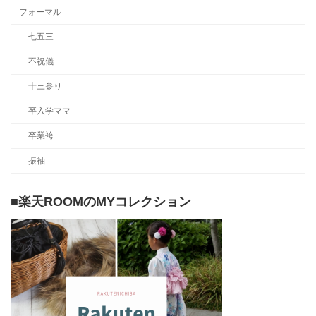
フォーマル
七五三
不祝儀
十三参り
卒入学ママ
卒業袴
振袖
■楽天ROOMのMYコレクション