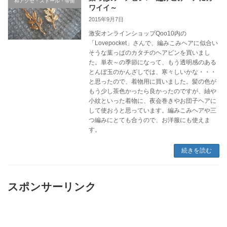
和アクセ・ストール・帯留
ワイイ～
2015年9月7日
激安オンラインショップQoo10内の
「Lovepocket」さんで、編みこみヘアに似合い
そうな葉っぱのカタチのヘアピンを買いまし
た。単衣～の季節になって、もう透明感のある
とんぼ玉のかんざしでは、寒々しいかな・・・
と思ったので、着物用に買いました。髪の色が
もう少し茶色かったら良かったのですが、紬や
小紋といった着物に、夜会巻きやお団子ヘアに
して使おうと思っています。編みこみヘアや三
つ編みにとても合うので、お洋服にも使えま
す。
続きを読む
スポンサーリンク