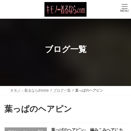
コ
ナ
ン
ビ
MENU
テ
ゲ
ン
ー
ツ
シ
へ
ョ
ス
ン
キ
に
ッ
移
ブログ一覧
プ
動
キモノ－着るなら|Home
ブログ一覧
葉っぱのヘアピン
葉っぱのヘアピン
葉っぱのヘアピン♪ 編みこみヘアにカ