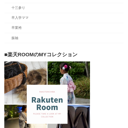
十三参り
卒入学ママ
卒業袴
振袖
■楽天ROOMのMYコレクション