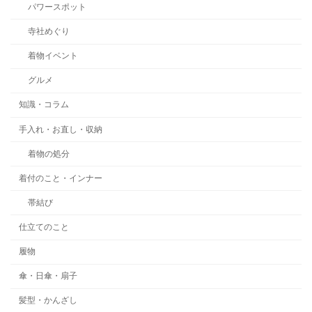
パワースポット
寺社めぐり
着物イベント
グルメ
知識・コラム
手入れ・お直し・収納
着物の処分
着付のこと・インナー
帯結び
仕立てのこと
履物
傘・日傘・扇子
髪型・かんざし