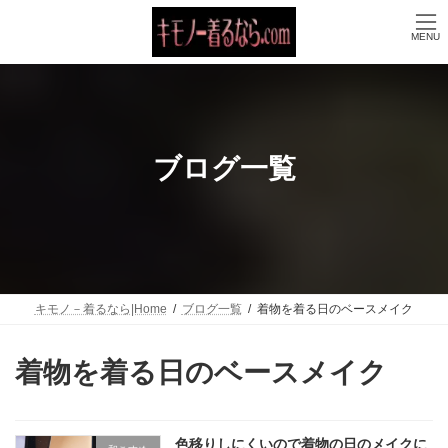
コ
ナ
ン
ビ
MENU
テ
ゲ
ン
ー
ツ
シ
へ
ョ
ス
ン
キ
に
ッ
移
ブログ一覧
プ
動
キモノ－着るなら|Home
ブログ一覧
着物を着る日のベースメイク
着物を着る日のベースメイク
色移りしにくいので着物の日のメイクに