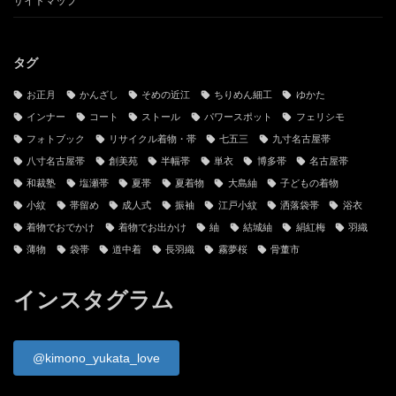
サイトマップ
タグ
お正月
かんざし
そめの近江
ちりめん細工
ゆかた
インナー
コート
ストール
パワースポット
フェリシモ
フォトブック
リサイクル着物・帯
七五三
九寸名古屋帯
八寸名古屋帯
創美苑
半幅帯
単衣
博多帯
名古屋帯
和裁塾
塩瀬帯
夏帯
夏着物
大島紬
子どもの着物
小紋
帯留め
成人式
振袖
江戸小紋
洒落袋帯
浴衣
着物でおでかけ
着物でお出かけ
紬
結城紬
絹紅梅
羽織
薄物
袋帯
道中着
長羽織
霧夢桜
骨董市
インスタグラム
@kimono_yukata_love