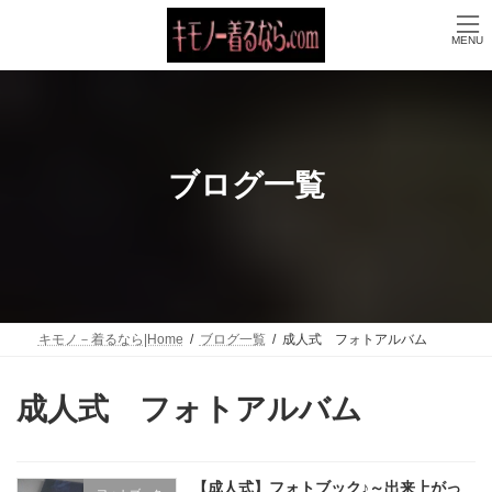
コ
ナ
ン
ビ
MENU
テ
ゲ
ン
ー
ツ
シ
へ
ョ
ス
ン
キ
に
ッ
移
ブログ一覧
プ
動
キモノ－着るなら|Home
ブログ一覧
成人式 フォトアルバム
成人式 フォトアルバム
【成人式】フォトブック♪～出来上がっ