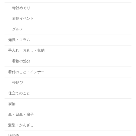
寺社めぐり
着物イベント
グルメ
知識・コラム
手入れ・お直し・収納
着物の処分
着付のこと・インナー
帯結び
仕立てのこと
履物
傘・日傘・扇子
髪型・かんざし
縁起物