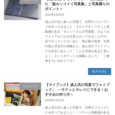
フォトブック
た「超カッコイイ写真集」と写真撮りの
ポイント～
2016年2月24日
成人式の日に撮った写真で、次男のフォトブッ
クを作ってみました・その２です！ツヤっと高
級感のある「タレントさんの写真集」のような
フォトアルバムが出来上がってきましたので、
見てやってくださいねー 我が家の長男・次男
の成人式当日の体験から、成人式のフォトブッ
クを作るにあたって「こんな写真があると良い
よ！」というポイントも掲載しました。 ご参
考までにぜひどうぞ！
続きを読む
【マイブック】成人式の写真でフォトブ
フォトブック
ック♪ ～サクッとキレイにできる！お
すすめの作り方～
2016年2月22日
成人式の日に撮った写真で、次男のフォトブッ
クを作ってみました！！ツヤっと高級感のある