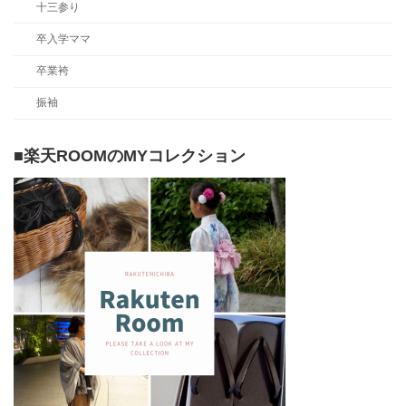
十三参り
卒入学ママ
卒業袴
振袖
■楽天ROOMのMYコレクション