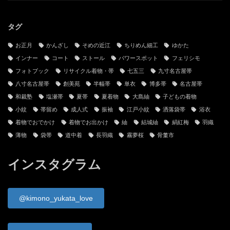
当サイトと管理人
お問い合わせ
古物営業法に基づく表記
プライバシーポリシー
サイトマップ
タグ
お正月
かんざし
そめの近江
ちりめん細工
ゆかた
インナー
コート
ストール
パワースポット
フェリシモ
フォトブック
リサイクル着物・帯
七五三
九寸名古屋帯
八寸名古屋帯
創美苑
半幅帯
単衣
博多帯
名古屋帯
和裁塾
塩瀬帯
夏帯
夏着物
大島紬
子どもの着物