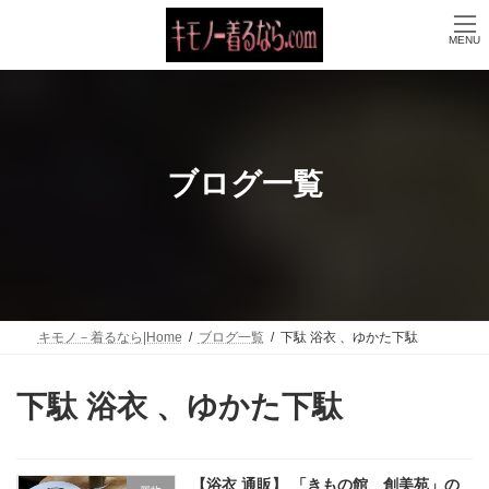
コ
ナ
ン
ビ
MENU
テ
ゲ
ン
ー
ツ
シ
へ
ョ
ス
ン
キ
に
ッ
移
ブログ一覧
プ
動
キモノ－着るなら|Home
ブログ一覧
下駄 浴衣 、ゆかた下駄
下駄 浴衣 、ゆかた下駄
【浴衣 通販】 「きもの館 創美苑」の