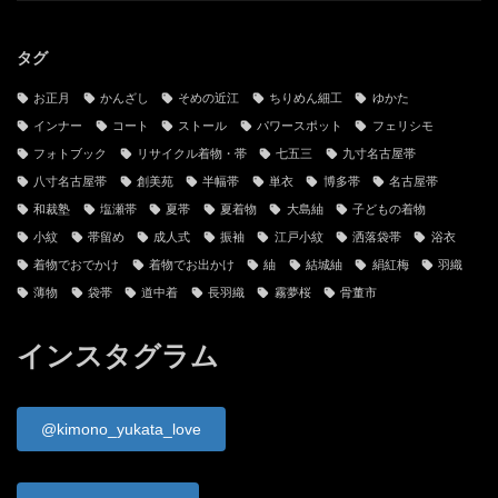
タグ
お正月
かんざし
そめの近江
ちりめん細工
ゆかた
インナー
コート
ストール
パワースポット
フェリシモ
フォトブック
リサイクル着物・帯
七五三
九寸名古屋帯
八寸名古屋帯
創美苑
半幅帯
単衣
博多帯
名古屋帯
和裁塾
塩瀬帯
夏帯
夏着物
大島紬
子どもの着物
小紋
帯留め
成人式
振袖
江戸小紋
洒落袋帯
浴衣
着物でおでかけ
着物でお出かけ
紬
結城紬
絹紅梅
羽織
薄物
袋帯
道中着
長羽織
霧夢桜
骨董市
インスタグラム
@kimono_yukata_love