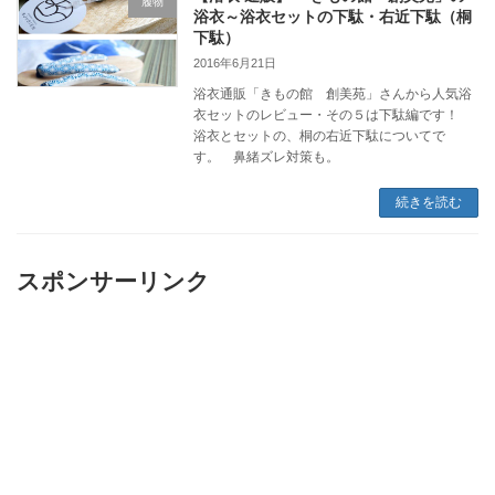
履物
浴衣～浴衣セットの下駄・右近下駄（桐
下駄）
2016年6月21日
浴衣通販「きもの館 創美苑」さんから人気浴
衣セットのレビュー・その５は下駄編です！
浴衣とセットの、桐の右近下駄についてで
す。 鼻緒ズレ対策も。
続きを読む
スポンサーリンク