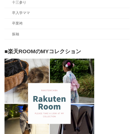
十三参り
卒入学ママ
卒業袴
振袖
■楽天ROOMのMYコレクション