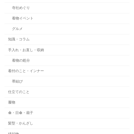
寺社めぐり
着物イベント
グルメ
知識・コラム
手入れ・お直し・収納
着物の処分
着付のこと・インナー
帯結び
仕立てのこと
履物
傘・日傘・扇子
髪型・かんざし
縁起物