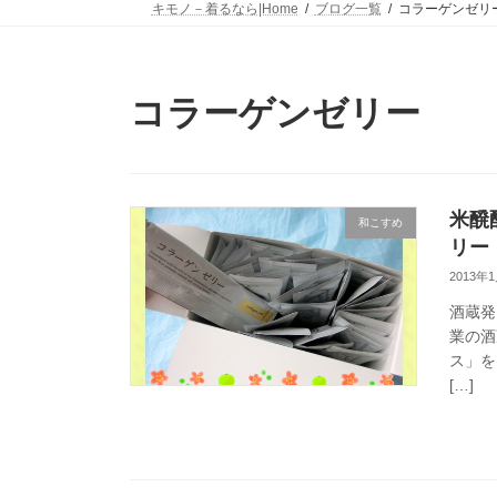
キモノ－着るなら|Home
ブログ一覧
コラーゲンゼリ
コラーゲンゼリー
米醗
和こすめ
リー
2013年
酒蔵発
業の酒
ス」を
[…]