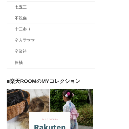
七五三
不祝儀
十三参り
卒入学ママ
卒業袴
振袖
■楽天ROOMのMYコレクション