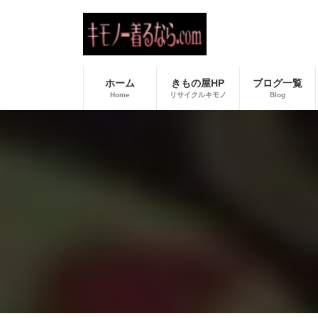
コ
ナ
ン
ビ
テ
ゲ
ン
ー
ツ
シ
へ
ョ
ホーム
きもの屋HP
ブログ一覧
ス
ン
Home
リサイクルキモノ
Blog
キ
に
ッ
移
プ
動