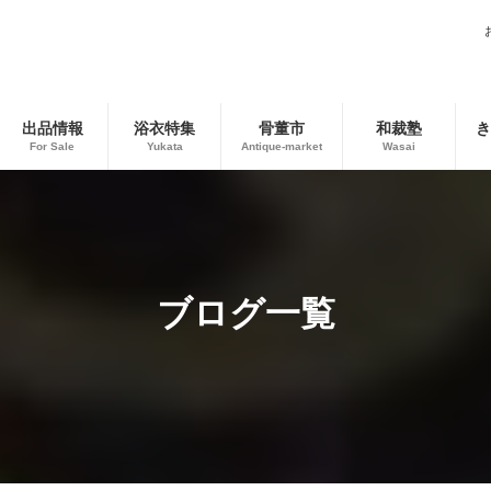
出品情報
浴衣特集
骨董市
和裁塾
き
For Sale
Yukata
Antique-market
Wasai
ブログ一覧