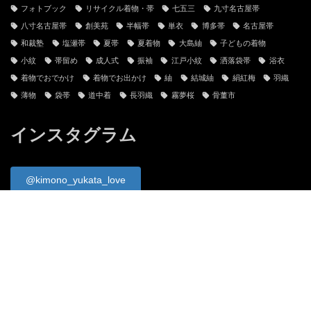
フォトブック
リサイクル着物・帯
七五三
九寸名古屋帯
八寸名古屋帯
創美苑
半幅帯
単衣
博多帯
名古屋帯
和裁塾
塩瀬帯
夏帯
夏着物
大島紬
子どもの着物
小紋
帯留め
成人式
振袖
江戸小紋
洒落袋帯
浴衣
着物でおでかけ
着物でお出かけ
紬
結城紬
絹紅梅
羽織
薄物
袋帯
道中着
長羽織
霧夢桜
骨董市
インスタグラム
@kimono_yukata_love
＠kimono_kirunara
Facebookページ
Tweets by kimono_kirunara