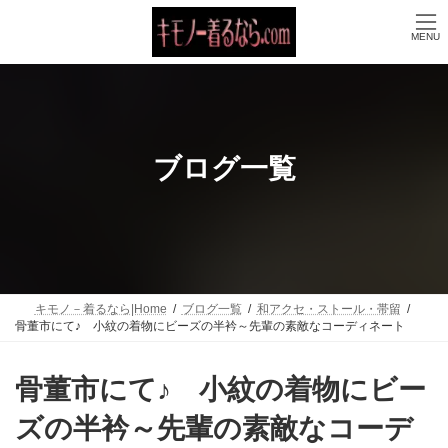
コ
ナ
ン
ビ
MENU
テ
ゲ
ン
ー
ツ
シ
へ
ョ
ス
ン
キ
に
ッ
移
ブログ一覧
プ
動
キモノ－着るなら|Home
ブログ一覧
和アクセ・ストール・帯留
骨董市にて♪ 小紋の着物にビーズの半衿～先輩の素敵なコーディネート
骨董市にて♪ 小紋の着物にビー
ズの半衿～先輩の素敵なコーデ