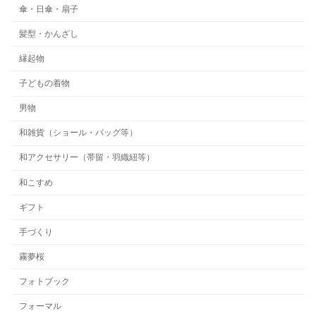
傘・日傘・扇子
髪型・かんざし
縁起物
子どもの着物
男物
和雑貨（ショール・バッグ等）
和アクセサリー（帯留・羽織紐等）
和こすめ
ギフト
手づくり
霧夢桜
フォトブック
フォーマル