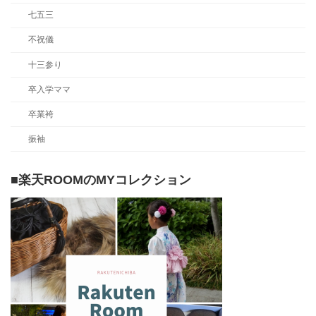
七五三
不祝儀
十三参り
卒入学ママ
卒業袴
振袖
■楽天ROOMのMYコレクション