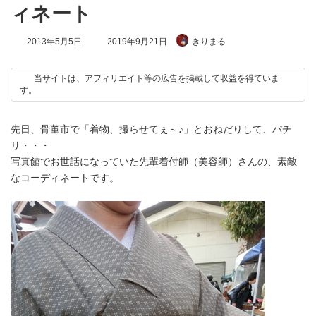
ィネート
最
2013年5月5日
2019年9月21日
きりまる
終
更
新
当サイトは、アフィリエイト等の広告を掲載して収益を得ていま
日
す。
時
:
先日、骨董市で「着物、撮らせてぇ～♪」とおねだりして、パチ
リ・・・
写真館でお世話になっていた先輩着付師（美容師）さんの、素敵
なコーディネートです。