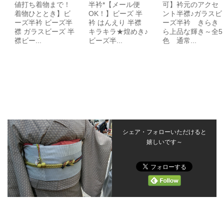
値打ち着物まで！
半衿*【メール便
可】衿元のアクセ
着物ひととき】ビ
OK！】ビーズ 半
ント半襟♪ガラスビ
ーズ半衿 ビーズ半
衿 はんえり 半襟
ーズ半衿 きらき
襟 ガラスビーズ 半
キラキラ★煌めき♪
ら上品な輝き～全5
襟ビー...
ビーズ半...
色 通常...
シェア・フォローいただけると
嬉しいです～