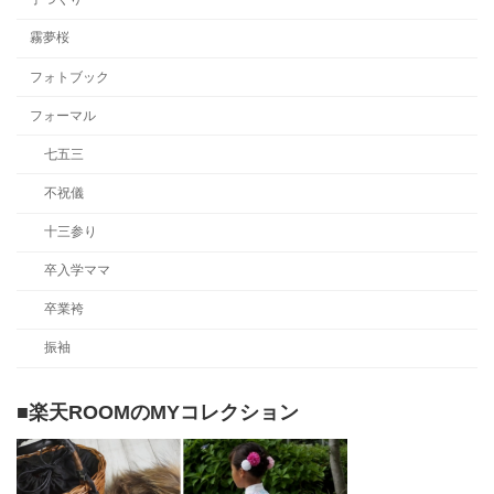
霧夢桜
フォトブック
フォーマル
七五三
不祝儀
十三参り
卒入学ママ
卒業袴
振袖
■楽天ROOMのMYコレクション