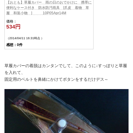
【おとも】草履カバー 雨の日のおでかけに 携帯に
便利なケース付き 防水防汚雨具 [爪皮 着物 草
履 和装小物 ] 10P05Apr14M
価格：
534円
（2014/04/11 16:31時点 ）
感想：0件
草履カバーの着脱はカンタン
でして、このように↓すっぽりと草履
を入れて、
固定用のベルトを鼻緒にかけてボタンをするだけデス～