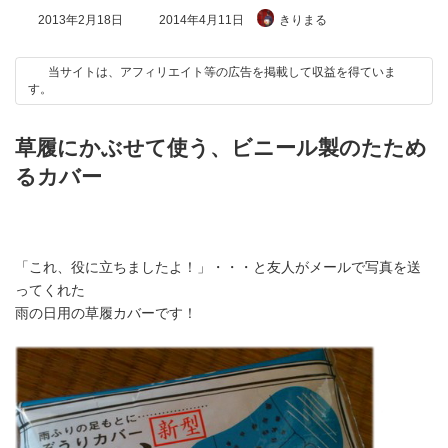
最
2013年2月18日
2014年4月11日
きりまる
終
更
新
当サイトは、アフィリエイト等の広告を掲載して収益を得ていま
日
す。
時
:
草履にかぶせて使う、ビニール製のたため
るカバー
「これ、役に立ちましたよ！」・・・と友人がメールで写真を送
ってくれた
雨の日用の草履カバーです！