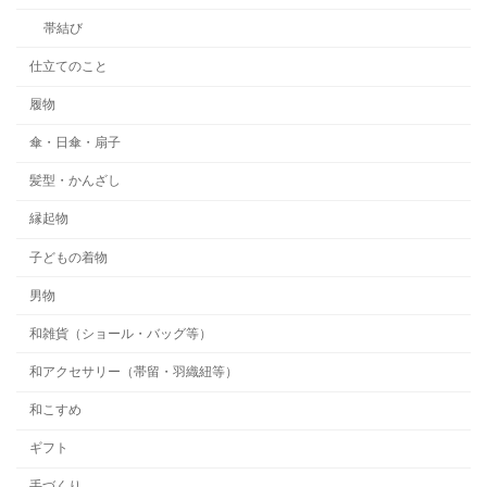
帯結び
仕立てのこと
履物
傘・日傘・扇子
髪型・かんざし
縁起物
子どもの着物
男物
和雑貨（ショール・バッグ等）
和アクセサリー（帯留・羽織紐等）
和こすめ
ギフト
手づくり