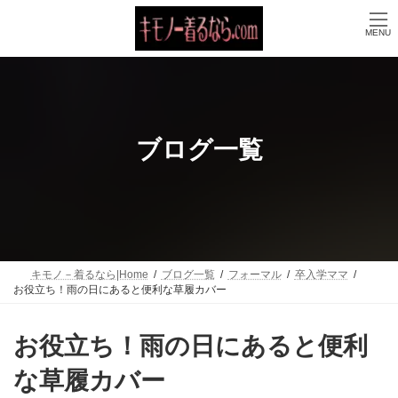
コ
ナ
ン
ビ
MENU
テ
ゲ
ン
ー
ツ
シ
へ
ョ
ス
ン
キ
に
ッ
移
ブログ一覧
プ
動
キモノ－着るなら|Home
ブログ一覧
フォーマル
卒入学ママ
お役立ち！雨の日にあると便利な草履カバー
お役立ち！雨の日にあると便利
な草履カバー