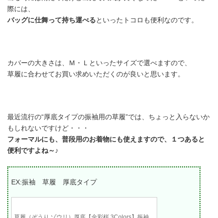
際には、
バッグに仕舞って持ち運べる
といったトコロも便利なのです。
カバーの大きさは、
Ｍ・Ｌといったサイズで選べます
ので、
草履に合わせてお買い求めいただくのが良いと思います。
最近流行の
“厚底タイプの振袖用の草履”では、ちょっと入らないか
も
しれないですけど・・・
フォーマルにも、普段用のお着物にも使えますので、１つあると
便利ですよね～♪
EX:振袖 草履 厚底タイプ
草履（ぞうり ゾウリ）厚底【金彩桜 3Colors】振袖