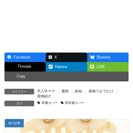
Facebook
X
Bluesky
Threads
Hatena
LINE
Copy
卒入学ママ
、
履物
、
振袖
、
着物でおでかけ
、
カテゴリー
着物紹介
草履カバー
雨草履カバー
タグ
前の記事