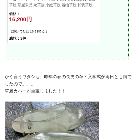
草履 草履単品 袴草履 小紋草履 着物草履 和装草履
価格：
16,200円
（2014/04/11 16:28時点 ）
感想：3件
かく言うワタシも、昨年の春の長男の
卒・入学式が両日とも雨
で
したので。。。
草履カバーが重宝しました！！