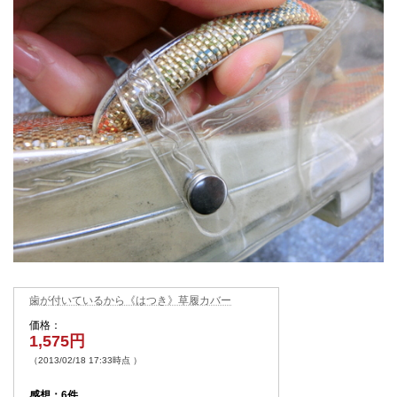
歯が付いているから《はつき》草履カバー
価格：
1,575円
（2013/02/18 17:33時点 ）
感想：6件