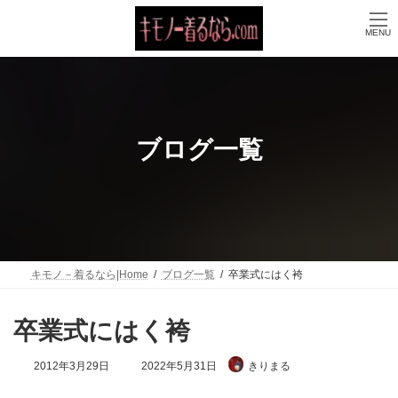
コ
ナ
ン
ビ
MENU
テ
ゲ
ン
ー
ツ
シ
へ
ョ
ス
ン
キ
に
ッ
移
ブログ一覧
プ
動
キモノ－着るなら|Home
ブログ一覧
卒業式にはく袴
卒業式にはく袴
最
2012年3月29日
2022年5月31日
きりまる
終
更