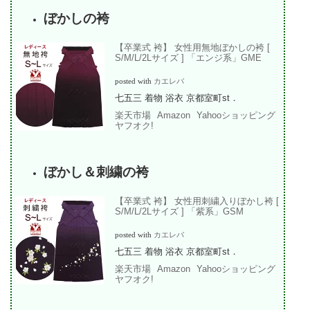
ぼかしの袴
【卒業式 袴】 女性用無地ぼかしの袴 [
S/M/L/2Lサイズ ] 「エンジ系」GME
posted with
カエレバ
七五三 着物 浴衣 京都室町st．
楽天市場
Amazon
Yahooショッピング
ヤフオク!
ぼかし＆刺繍の袴
【卒業式 袴】 女性用刺繍入りぼかし袴 [
S/M/L/2Lサイズ ] 「紫系」GSM
posted with
カエレバ
七五三 着物 浴衣 京都室町st．
楽天市場
Amazon
Yahooショッピング
ヤフオク!