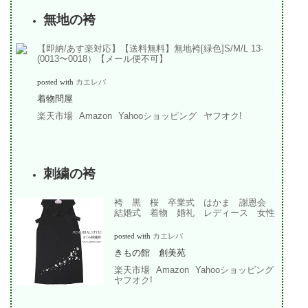
無地の袴
【即納/あす楽対応】【送料無料】無地袴[緑色]S/M/L 13-
(0013〜0018）【メール便不可】
posted with
カエレバ
着物問屋
楽天市場
Amazon
Yahooショッピング
ヤフオク!
刺繍の袴
袴 黒 桜 卒業式 はかま 謝恩会
結婚式 着物 婚礼 レディース 女性
posted with
カエレバ
きもの館 創美苑
楽天市場
Amazon
Yahooショッピング
ヤフオク!