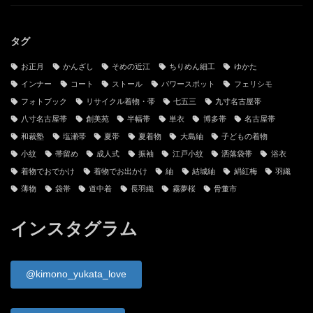
当サイトと管理人
お問い合わせ
古物営業法に基づく表記
プライバシーポリシー
サイトマップ
タグ
お正月
かんざし
そめの近江
ちりめん細工
ゆかた
インナー
コート
ストール
パワースポット
フェリシモ
フォトブック
リサイクル着物・帯
七五三
九寸名古屋帯
八寸名古屋帯
創美苑
半幅帯
単衣
博多帯
名古屋帯
和裁塾
塩瀬帯
夏帯
夏着物
大島紬
子どもの着物