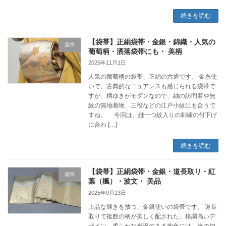
続きを読む
【袋帯】正絹袋帯・金銀・錦織・人気の
袋帯
葡萄柄・洒落袋帯にも・ 美柄
2025年11月1日
人気の葡萄柄の袋帯、正絹の六通です。 金糸使
いで、古典的なニュアンスも感じられる袋帯で
すが、柄ゆきがモダンなので、紬の訪問着や無
紋の無地着物、三役などの江戸小紋にも合うで
すね。 今回は、縫一つ紋入りの刺繍の付下げ
に合わ […]
続きを読む
【袋帯】正絹袋帯・金銀・道長取り・紅
袋帯
葉（楓）・波文・ 美品
2025年9月13日
上品な輝きを放つ、金銀使いの袋帯です。 道長
取りで複数の柄が美しく配された、格調高いデ