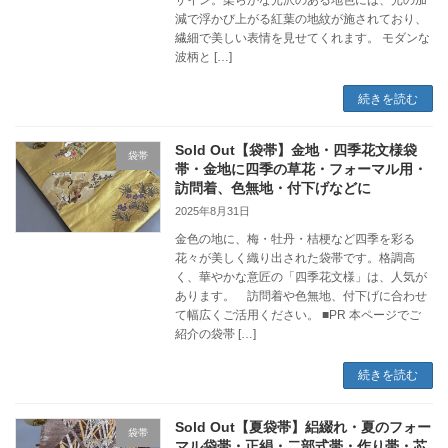
ザイン。柔らかな光沢のある地色には、光の加
減で浮かび上がる紅葉の地紋が施されており、
繊細で美しい表情を見せてくれます。 モダンな
波柄と […]
続きを読む
Sold Out【袋帯】金地・四季花文様袋
袋帯
帯・金地に四季の草花・フォーマル用・
訪問着、色無地・付下げなどに
2025年8月31日
金色の地に、梅・牡丹・桔梗など四季を彩る
花々が美しく織り出された袋帯です。格調高
く、華やかな意匠の「四季花文様」は、人気が
あります。 訪問着や色無地、付下げに合わせ
て幅広くご活用ください。 ■PR 本ページでご
紹介の袋帯 […]
続きを読む
Sold Out【夏袋帯】絽綴れ・夏のフォー
袋帯
マル袋帯・正絹・二部式帯・作り帯・芯