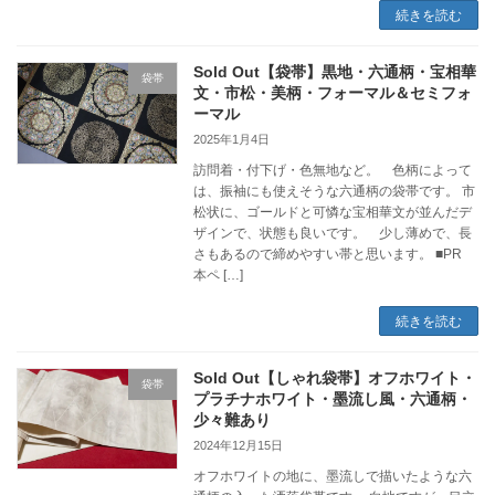
続きを読む
Sold Out【袋帯】黒地・六通柄・宝相華
袋帯
文・市松・美柄・フォーマル＆セミフォ
ーマル
2025年1月4日
訪問着・付下げ・色無地など。 色柄によって
は、振袖にも使えそうな六通柄の袋帯です。 市
松状に、ゴールドと可憐な宝相華文が並んだデ
ザインで、状態も良いです。 少し薄めで、長
さもあるので締めやすい帯と思います。 ■PR
本ペ […]
続きを読む
Sold Out【しゃれ袋帯】オフホワイト・
袋帯
プラチナホワイト・墨流し風・六通柄・
少々難あり
2024年12月15日
オフホワイトの地に、墨流しで描いたような六