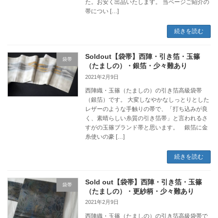
た。お安く出品いたします。 当ページご紹介の
帯につい […]
続きを読む
Soldout【袋帯】西陣・引き箔・玉篠
袋帯
（たましの）・銀箔・少々難あり
2021年2月9日
西陣織・玉篠（たましの）の引き箔高級袋帯
（銀箔）です。 大変しなやかなしっとりとした
レザーのような手触りの帯で、「打ち込みが良
く、素晴らしい糸質の引き箔帯」と言われるさ
すがの玉篠ブランド帯と思います。 銀箔に金
糸使いの豪 […]
続きを読む
Sold out【袋帯】西陣・引き箔・玉篠
袋帯
（たましの）・更紗柄・少々難あり
2021年2月9日
西陣織・玉篠（たましの）の引き箔高級袋帯で