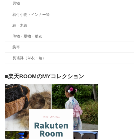
男物
着付小物・インナー等
紬・木綿
薄物・夏物・単衣
袋帯
長襦袢（単衣・袷）
■楽天ROOMのMYコレクション