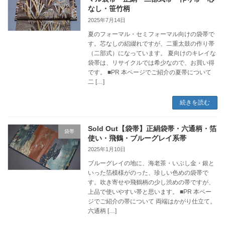
なし・笹竹柄
2025年7月14日
夏のフォーマル・セミフォーマル向けの袋帯で
す。芯なしの絽綴れですが、二重太鼓の作り帯
（二部式）になっています。 夏向けのキレイな
袋帯は、リサイクルでは希少なので、お買い得
です。 ■PR 本ページでご紹介の夏帯について
二 […]
続きを読む
Sold Out【袋帯】正絹袋帯・六通柄・箔
袋帯
使い・飛鶴・ブルーグレイ系帯
2025年1月10日
ブルーグレイの地に、海老茶・いぶし金・銀と
いった箔模様がのった、珍しい色めの袋帯で
す。吹き寄せや飛鶴柄の少し渋めの帯ですが、
上品で使いやすい帯と思います。 ■PR 本ペー
ジでご紹介の帯について 両端はかがり仕立て。
六通柄 […]