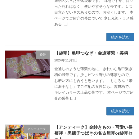
通柄の入った洒落袋帯です。 白地ですが、目立
った汚れはなく、使いやすそうな帯です。１つ
目立たないキズありなので、お安くします。 本
ページでご紹介の帯について 少し光沢・ラメ感
ある […]
続きを読む
【袋帯】亀甲つなぎ・金通薄紫・美柄
袋帯
2024年11月3日
金通しのような薄紫の地に、きれいな亀甲繋ぎ
柄の袋帯です。少しピンク寄りの薄紫なので、
お若い方にも合うと思います。 もちろん「帯
に派手なし」でご年配の女性にも。古典柄で、
キレイカラーの上品な帯です。 本ページでご紹
介の袋帯 […]
続きを読む
【アンティーク】金紗きもの・可愛い長
アンティーク
襦袢・黒繻子つばきの名古屋帯or袋帯セ
ット