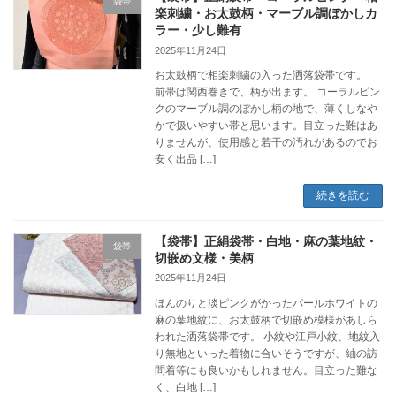
袋帯
楽刺繍・お太鼓柄・マーブル調ぼかしカ
ラー・少し難有
2025年11月24日
お太鼓柄で相楽刺繍の入った洒落袋帯です。
前帯は関西巻きで、柄が出ます。 コーラルピン
クのマーブル調のぼかし柄の地で、薄くしなや
かで扱いやすい帯と思います。目立った難はあ
りませんが、使用感と若干の汚れがあるのでお
安く出品 […]
続きを読む
【袋帯】正絹袋帯・白地・麻の葉地紋・
袋帯
切嵌め文様・美柄
2025年11月24日
ほんのりと淡ピンクがかったパールホワイトの
麻の葉地紋に、お太鼓柄で切嵌め模様があしら
われた洒落袋帯です。 小紋や江戸小紋、地紋入
り無地といった着物に合いそうですが、紬の訪
問着等にも良いかもしれません。目立った難な
く、白地 […]