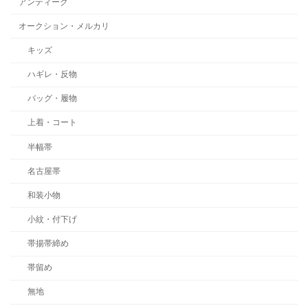
アンティーク
オークション・メルカリ
キッズ
ハギレ・反物
バッグ・履物
上着・コート
半幅帯
名古屋帯
和装小物
小紋・付下げ
帯揚帯締め
帯留め
無地