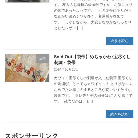
す。 友人のお母様の愛蔵帯ですが、お気に入り
の帯であったようです。 引き箔帯にありがち
な細かい締めシワが多く、着用感が多めで
す。 しかしながら、大変しなやかなしっとり
としたレザー […]
続きを読む
Sold Out【袋帯】めちゃかわ♪宝尽くし
袋帯
刺繍・袋帯
2014年10月16日
カワイイ宝尽くしの刺繍が入った袋帯 宝尽くし
の刺繍が、とってもカワイイ～！ さりげな～く
おめでたい感じのするところが使いやすそうな
袋帯です。 タレ先と手の部分は↓こんな感じで
す。 残念なのは、 […]
続きを読む
スポンサーリンク