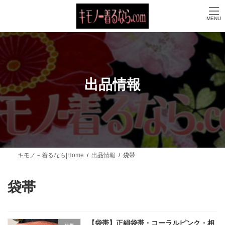
コ
ナ
ン
ビ
MENU
テ
ゲ
ン
ー
ツ
シ
へ
ョ
ス
ン
キ
に
ッ
移
出品情報
プ
動
キモノ－着るなら|Home
出品情報
袋帯
袋帯
【袋帯】正絹袋帯・コーラルピンク・相