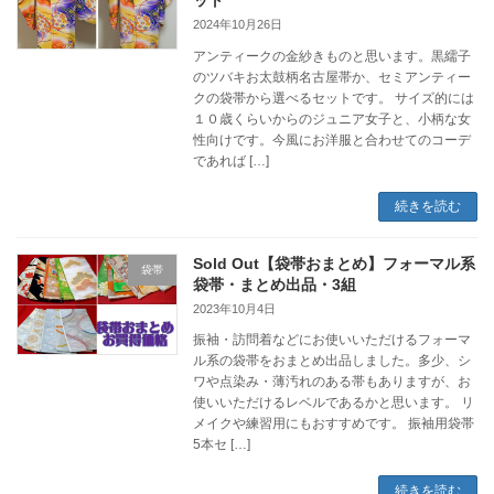
2024年10月26日
アンティークの金紗きものと思います。黒繻子
のツバキお太鼓柄名古屋帯か、セミアンティー
クの袋帯から選べるセットです。 サイズ的には
１０歳くらいからのジュニア女子と、小柄な女
性向けです。今風にお洋服と合わせてのコーデ
であれば […]
続きを読む
Sold Out【袋帯おまとめ】フォーマル系
袋帯
袋帯・まとめ出品・3組
2023年10月4日
振袖・訪問着などにお使いいただけるフォーマ
ル系の袋帯をおまとめ出品しました。多少、シ
ワや点染み・薄汚れのある帯もありますが、お
使いいただけるレベルであるかと思います。 リ
メイクや練習用にもおすすめです。 振袖用袋帯
5本セ […]
続きを読む