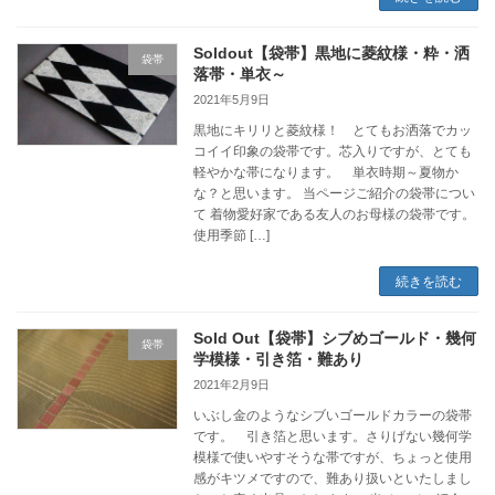
Soldout【袋帯】黒地に菱紋様・粋・洒
袋帯
落帯・単衣～
2021年5月9日
黒地にキリリと菱紋様！ とてもお洒落でカッ
コイイ印象の袋帯です。芯入りですが、とても
軽やかな帯になります。 単衣時期～夏物か
な？と思います。 当ページご紹介の袋帯につい
て 着物愛好家である友人のお母様の袋帯です。
使用季節 […]
続きを読む
Sold Out【袋帯】シブめゴールド・幾何
袋帯
学模様・引き箔・難あり
2021年2月9日
いぶし金のようなシブいゴールドカラーの袋帯
です。 引き箔と思います。さりげない幾何学
模様で使いやすそうな帯ですが、ちょっと使用
感がキツメですので、難あり扱いといたしまし