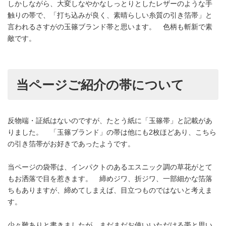
しかしながら、大変しなやかなしっとりとしたレザーのような手
触りの帯で、「打ち込みが良く、素晴らしい糸質の引き箔帯」と
言われるさすがの玉篠ブランド帯と思います。 色柄も斬新で素
敵です。
当ページご紹介の帯について
反物端・証紙はないのですが、たとう紙に「玉篠帯」と記載があ
りました。 「玉篠ブランド」の帯は他にも2枚ほどあり、こちら
の引き箔帯がお好きであったようです。
当ページの袋帯は、インパクトのあるエスニック調の草花がとて
もお洒落で目を惹きます。 締めジワ、折ジワ、一部細かな箔落
ちもありますが、締めてしまえば、目立つものではないと考えま
す。
少々難ありと書きましたが、まだまだお使いいただける帯と思い