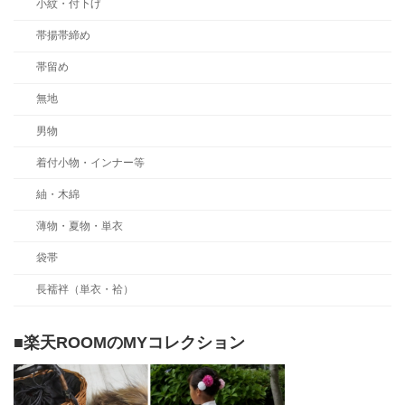
小紋・付下げ
帯揚帯締め
帯留め
無地
男物
着付小物・インナー等
紬・木綿
薄物・夏物・単衣
袋帯
長襦袢（単衣・袷）
■楽天ROOMのMYコレクション