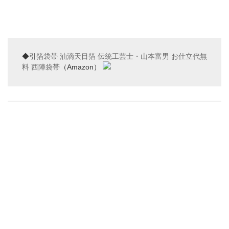
◆
引箔袋帯 油滴天目箔 伝統工芸士・山本富男 お仕立代無
料 西陣袋帯
（Amazon）