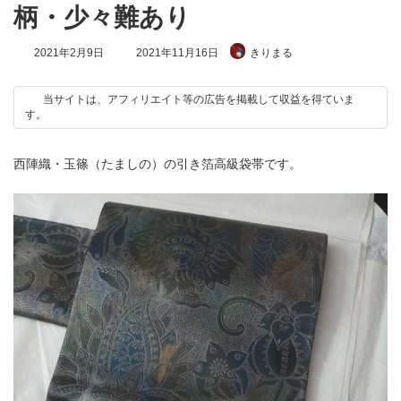
柄・少々難あり
最
2021年2月9日
2021年11月16日
きりまる
終
更
新
当サイトは、アフィリエイト等の広告を掲載して収益を得ていま
日
す。
時
:
西陣織・玉篠（たましの）の引き箔高級袋帯です。