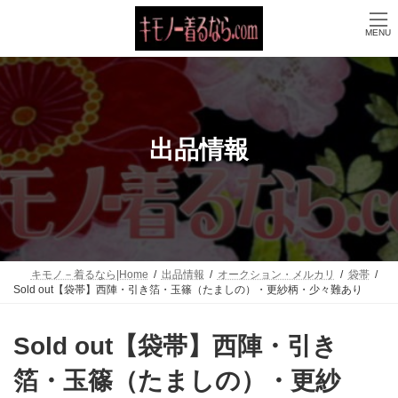
コ
ナ
ン
ビ
MENU
テ
ゲ
ン
ー
ツ
シ
へ
ョ
ス
ン
キ
に
ッ
移
出品情報
プ
動
キモノ－着るなら|Home
出品情報
オークション・メルカリ
袋帯
Sold out【袋帯】西陣・引き箔・玉篠（たましの）・更紗柄・少々難あり
Sold out【袋帯】西陣・引き
箔・玉篠（たましの）・更紗