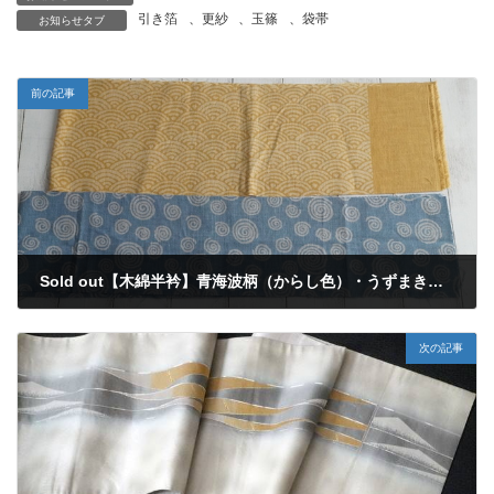
引き箔
、
更紗
、
玉篠
、
袋帯
お知らせタブ
前の記事
Sold out【木綿半衿】青海波柄（からし色）・うずまき柄（水色）セット
2021年2月5日
次の記事