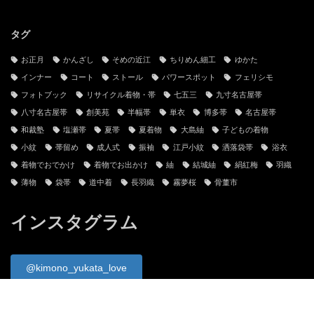
タグ
お正月
かんざし
そめの近江
ちりめん細工
ゆかた
インナー
コート
ストール
パワースポット
フェリシモ
フォトブック
リサイクル着物・帯
七五三
九寸名古屋帯
八寸名古屋帯
創美苑
半幅帯
単衣
博多帯
名古屋帯
和裁塾
塩瀬帯
夏帯
夏着物
大島紬
子どもの着物
小紋
帯留め
成人式
振袖
江戸小紋
洒落袋帯
浴衣
着物でおでかけ
着物でお出かけ
紬
結城紬
絹紅梅
羽織
薄物
袋帯
道中着
長羽織
霧夢桜
骨董市
インスタグラム
@kimono_yukata_love