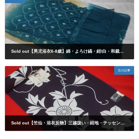
Sold out【男児浴衣6-8歳】綿・よろけ縞・紺/白・和裁教材・リメイク
2022年7月15日
次の記事
Sold out【竺仙・浴衣反物】三越扱い・紺地・テッセン・注染
2022年8月2日