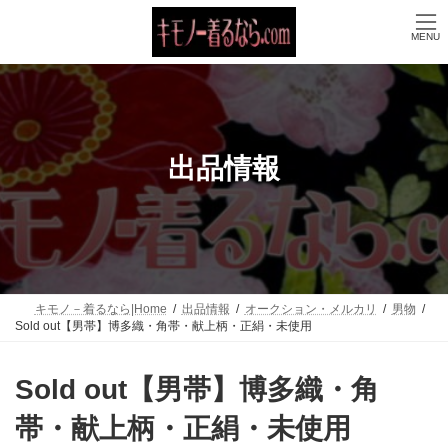
コ
ナ
ン
ビ
MENU
テ
ゲ
ン
ー
ツ
シ
へ
ョ
ス
ン
キ
に
ッ
移
出品情報
プ
動
キモノ－着るなら|Home
出品情報
オークション・メルカリ
男物
Sold out【男帯】博多織・角帯・献上柄・正絹・未使用
Sold out【男帯】博多織・角
帯・献上柄・正絹・未使用