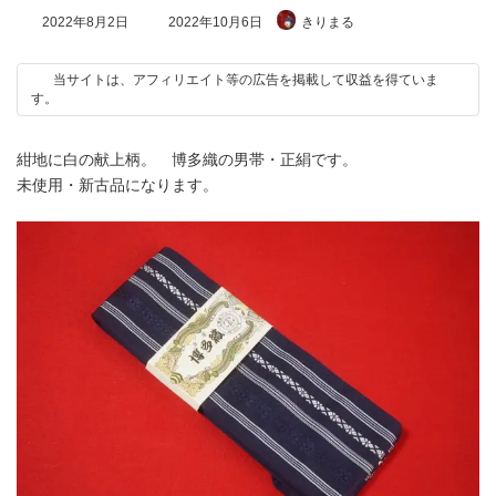
最
2022年8月2日
2022年10月6日
きりまる
終
更
新
当サイトは、アフィリエイト等の広告を掲載して収益を得ていま
日
す。
時
:
紺地に白の献上柄。 博多織の男帯・正絹です。
未使用・新古品になります。