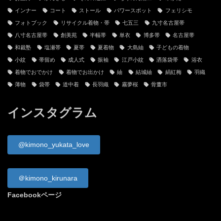
インナー
コート
ストール
パワースポット
フェリシモ
フォトブック
リサイクル着物・帯
七五三
九寸名古屋帯
八寸名古屋帯
創美苑
半幅帯
単衣
博多帯
名古屋帯
和裁塾
塩瀬帯
夏帯
夏着物
大島紬
子どもの着物
小紋
帯留め
成人式
振袖
江戸小紋
洒落袋帯
浴衣
着物でおでかけ
着物でお出かけ
紬
結城紬
絹紅梅
羽織
薄物
袋帯
道中着
長羽織
霧夢桜
骨董市
インスタグラム
@kimono_yukata_love
＠kimono_kirunara
Facebookページ