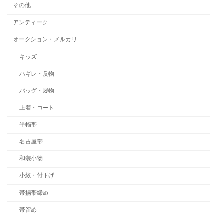
その他
アンティーク
オークション・メルカリ
キッズ
ハギレ・反物
バッグ・履物
上着・コート
半幅帯
名古屋帯
和装小物
小紋・付下げ
帯揚帯締め
帯留め