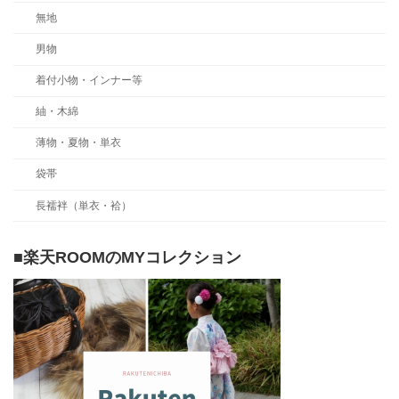
無地
男物
着付小物・インナー等
紬・木綿
薄物・夏物・単衣
袋帯
長襦袢（単衣・袷）
■楽天ROOMのMYコレクション