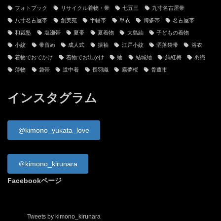
古物営業法に基づく表記
プライバシーポリシー
サイトマップ
タグ
お正月
かんざし
そめの近江
ちりめん細工
ゆかた
インナー
コート
ストール
パワースポット
フェリシモ
フォトブック
リサイクル着物・帯
七五三
九寸名古屋帯
八寸名古屋帯
創美苑
半幅帯
単衣
博多帯
名古屋帯
和裁塾
塩瀬帯
夏帯
夏着物
大島紬
子どもの着物
小紋
帯留め
成人式
振袖
江戸小紋
洒落袋帯
浴衣
着物でおでかけ
着物でお出かけ
紬
結城紬
絹紅梅
羽織
薄物
袋帯
道中着
長羽織
霧夢桜
骨董市
インスタグラム