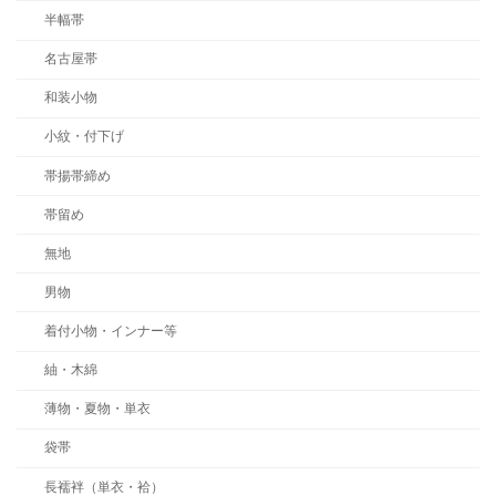
半幅帯
名古屋帯
和装小物
小紋・付下げ
帯揚帯締め
帯留め
無地
男物
着付小物・インナー等
紬・木綿
薄物・夏物・単衣
袋帯
長襦袢（単衣・袷）