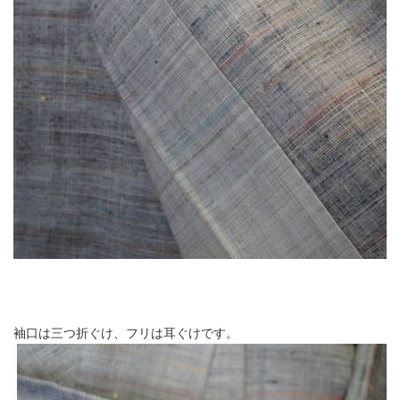
袖口は三つ折ぐけ、フリは耳ぐけです。