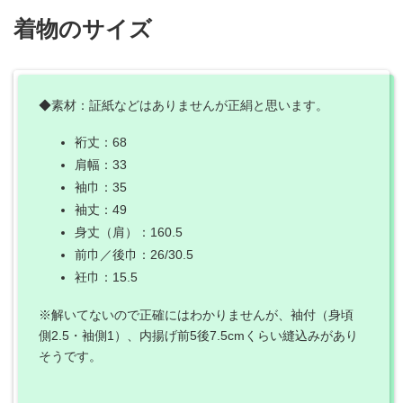
着物のサイズ
◆素材：証紙などはありませんが正絹と思います。
裄丈：68
肩幅：33
袖巾：35
袖丈：49
身丈（肩）：160.5
前巾／後巾：26/30.5
衽巾：15.5
※解いてないので正確にはわかりませんが、袖付（身頃
側2.5・袖側1）、内揚げ前5後7.5cmくらい縫込みがあり
そうです。