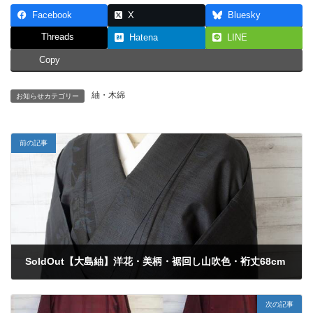
Facebook
X
Bluesky
Threads
Hatena
LINE
Copy
紬・木綿
お知らせカテゴリー
前の記事
SoldOut【大島紬】洋花・美柄・裾回し山吹色・裄丈68cm
2020年3月20日
次の記事