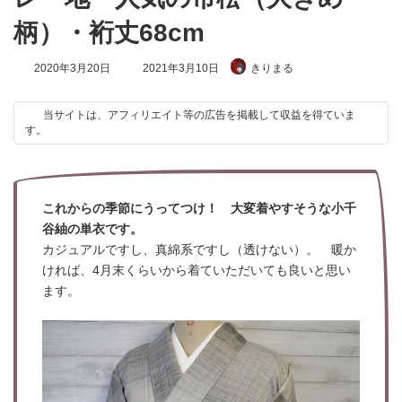
柄）・裄丈68cm
最
2020年3月20日
2021年3月10日
きりまる
終
更
新
当サイトは、アフィリエイト等の広告を掲載して収益を得ていま
日
す。
時
:
これからの季節にうってつけ！ 大変着やすそうな小千
谷紬の単衣です。
カジュアルですし、真綿系ですし（透けない）。 暖か
ければ、4月末くらいから着ていただいても良いと思い
ます。