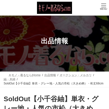
コ
ナ
ン
ビ
MENU
テ
ゲ
ン
ー
ツ
シ
へ
ョ
ス
ン
キ
に
ッ
移
出品情報
プ
動
キモノ－着るなら|Home
出品情報
オークション・メルカリ
紬・木綿
SoldOut【小千谷紬】単衣・グレー地・人気の市松（大きめ柄）・裄丈68cm
SoldOut【小千谷紬】単衣・グ
レー地・人気の市松（大きめ