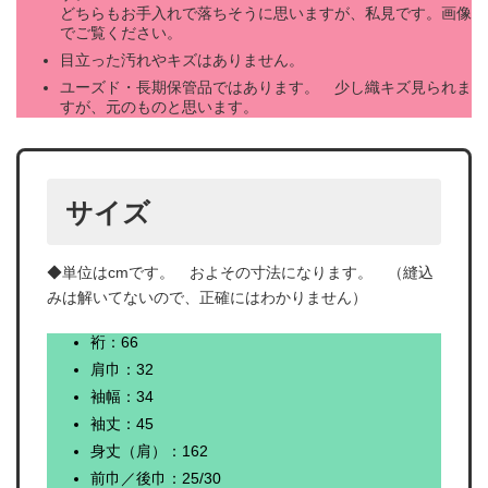
どちらもお手入れで落ちそうに思いますが、私見です。画像
でご覧ください。
目立った汚れやキズはありません。
ユーズド・長期保管品ではあります。 少し織キズ見られま
すが、元のものと思います。
サイズ
◆単位はcmです。 およその寸法になります。 （縫込
みは解いてないので、正確にはわかりません）
裄：66
肩巾：32
袖幅：34
袖丈：45
身丈（肩）：162
前巾／後巾：25/30