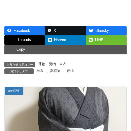
Facebook
X
Bluesky
Threads
Hatena
LINE
Copy
薄物・夏物・単衣
お知らせカテゴリー
単衣
、
夏着物
、
夏紬
お知らせタブ
前の記事