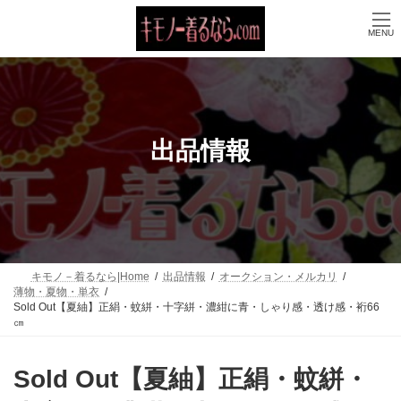
コ
ナ
ン
ビ
MENU
テ
ゲ
ン
ー
ツ
シ
へ
ョ
ス
ン
キ
に
ッ
移
出品情報
プ
動
キモノ－着るなら|Home
出品情報
オークション・メルカリ
薄物・夏物・単衣
Sold Out【夏紬】正絹・蚊絣・十字絣・濃紺に青・しゃり感・透け感・裄66
㎝
Sold Out【夏紬】正絹・蚊絣・