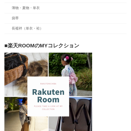
薄物・夏物・単衣
袋帯
長襦袢（単衣・袷）
■楽天ROOMのMYコレクション