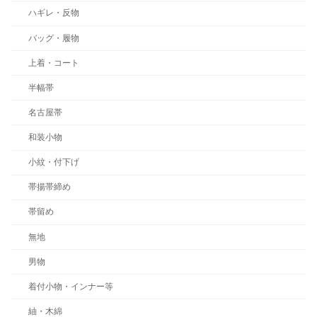
ハギレ・反物
バッグ・履物
上着・コート
半幅帯
名古屋帯
和装小物
小紋・付下げ
帯揚帯締め
帯留め
無地
男物
着付小物・インナー等
紬・木綿