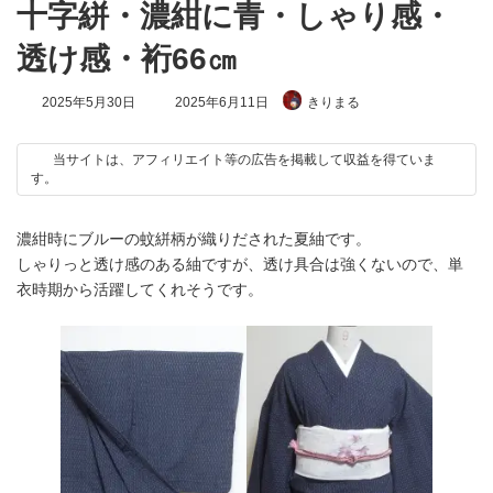
十字絣・濃紺に青・しゃり感・
透け感・裄66㎝
最
2025年5月30日
2025年6月11日
きりまる
終
更
新
当サイトは、アフィリエイト等の広告を掲載して収益を得ていま
日
す。
時
:
濃紺時にブルーの蚊絣柄が織りだされた夏紬です。
しゃりっと透け感のある紬ですが、透け具合は強くないので、単
衣時期から活躍してくれそうです。