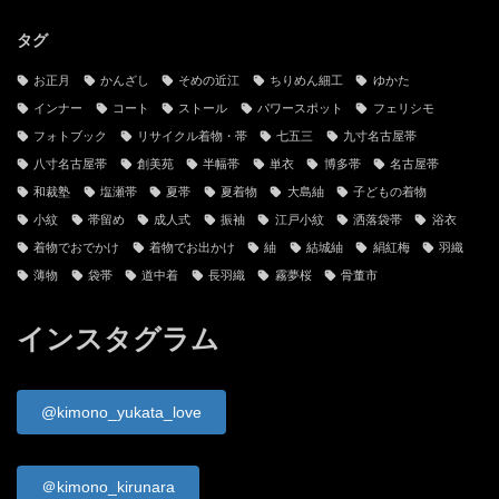
当サイトと管理人
お問い合わせ
古物営業法に基づく表記
プライバシーポリシー
サイトマップ
タグ
お正月
かんざし
そめの近江
ちりめん細工
ゆかた
インナー
コート
ストール
パワースポット
フェリシモ
フォトブック
リサイクル着物・帯
七五三
九寸名古屋帯
八寸名古屋帯
創美苑
半幅帯
単衣
博多帯
名古屋帯
和裁塾
塩瀬帯
夏帯
夏着物
大島紬
子どもの着物
小紋
帯留め
成人式
振袖
江戸小紋
洒落袋帯
浴衣