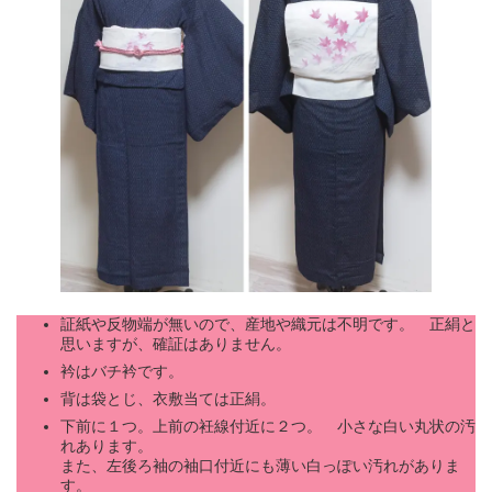
証紙や反物端が無いので、産地や織元は不明です。 正絹と
思いますが、確証はありません。
衿はバチ衿です。
背は袋とじ、衣敷当ては正絹。
下前に１つ。上前の衽線付近に２つ。 小さな白い丸状の汚
れあります。
また、左後ろ袖の袖口付近にも薄い白っぽい汚れがありま
す。