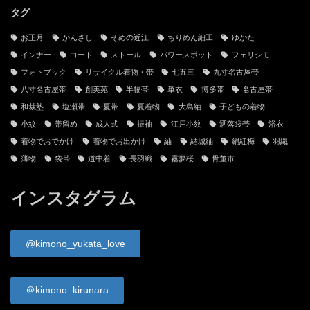
当サイトと管理人
お問い合わせ
古物営業法に基づく表記
プライバシーポリシー
サイトマップ
タグ
お正月
かんざし
そめの近江
ちりめん細工
ゆかた
インナー
コート
ストール
パワースポット
フェリシモ
フォトブック
リサイクル着物・帯
七五三
九寸名古屋帯
八寸名古屋帯
創美苑
半幅帯
単衣
博多帯
名古屋帯
和裁塾
塩瀬帯
夏帯
夏着物
大島紬
子どもの着物
小紋
帯留め
成人式
振袖
江戸小紋
洒落袋帯
浴衣
着物でおでかけ
着物でお出かけ
紬
結城紬
絹紅梅
羽織