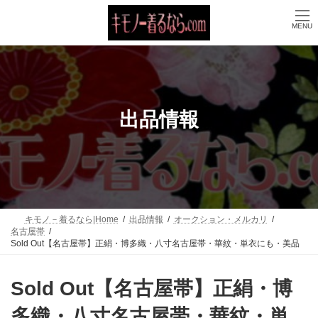
コ
ナ
ン
ビ
MENU
テ
ゲ
ン
ー
ツ
シ
へ
ョ
ス
ン
キ
に
ッ
移
出品情報
プ
動
キモノ－着るなら|Home
出品情報
オークション・メルカリ
名古屋帯
Sold Out【名古屋帯】正絹・博多織・八寸名古屋帯・華紋・単衣にも・美品
Sold Out【名古屋帯】正絹・博
多織・八寸名古屋帯・華紋・単