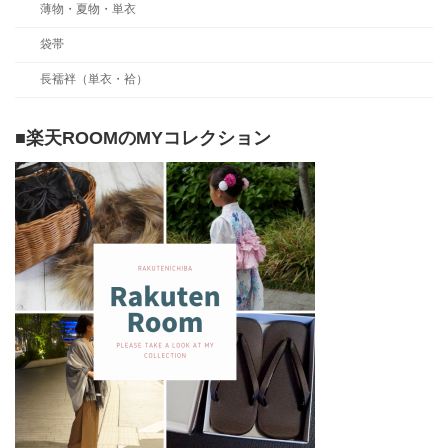
薄物・夏物・単衣
袋帯
長襦袢（単衣・袷）
■楽天ROOMのMYコレクション