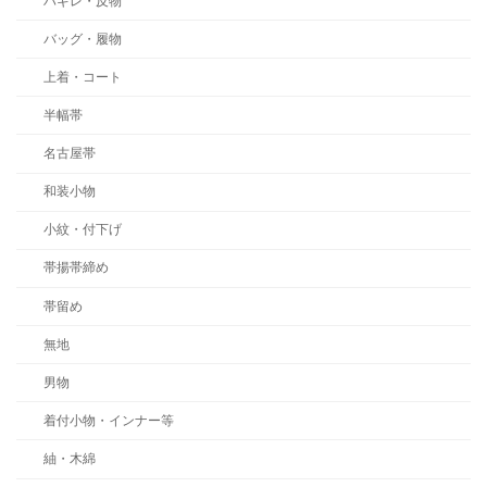
ハギレ・反物
バッグ・履物
上着・コート
半幅帯
名古屋帯
和装小物
小紋・付下げ
帯揚帯締め
帯留め
無地
男物
着付小物・インナー等
紬・木綿