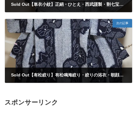
Sold Out【単衣小紋】正絹・ひとえ・西武謹製・割七宝繋ぎ・変わり市松文様・裄63㎝
2025年5月12日
次の記事
Sold Out【有松絞り】有松鳴海絞り・絞りの浴衣・朝顔・絞りゆかた・手縫い仕立て・着心地抜群・裄62.5cm
2025年5月19日
スポンサーリンク