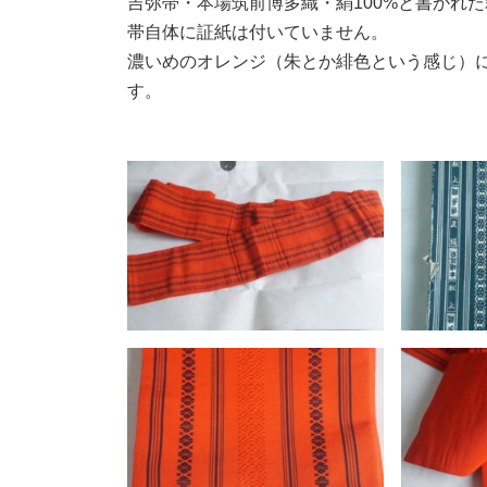
吉弥帯・本場筑前博多織・絹100%と書かれ
帯自体に証紙は付いていません。
濃いめのオレンジ（朱とか緋色という感じ）
す。