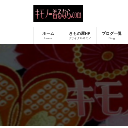
コ
ナ
ン
ビ
テ
ゲ
ン
ー
ツ
シ
へ
ョ
ホーム
きもの屋HP
ブログ一覧
ス
ン
Home
リサイクルキモノ
Blog
キ
に
ッ
移
プ
動