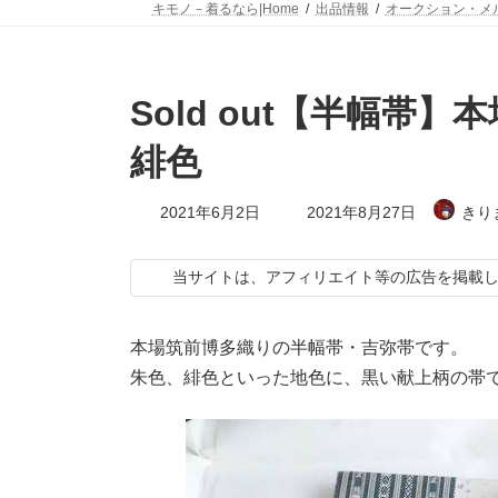
キモノ－着るなら|Home
出品情報
オークション・メ
Sold out【半幅帯
緋色
最
2021年6月2日
2021年8月27日
きり
終
更
新
当サイトは、アフィリエイト等の広告を掲載
日
時
:
本場筑前博多織りの半幅帯・吉弥帯です。
朱色、緋色といった地色に、黒い献上柄の帯