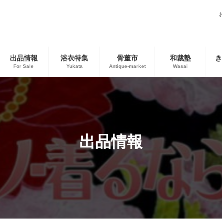
出品情報
浴衣特集
骨董市
和裁塾
き
For Sale
Yukata
Antique-market
Wasai
出品情報