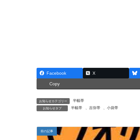
Facebook
X
Copy
半幅帯
お知らせカテゴリー
半幅帯
、
吉弥帯
、
小袋帯
お知らせタブ
前の記事