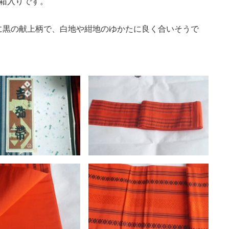
た箱入りです。
に黒の献上柄で、白地や紺地のゆかたに良く合いそうで