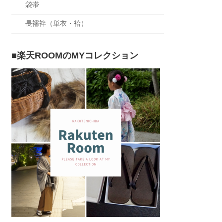
袋帯
長襦袢（単衣・袷）
■楽天ROOMのMYコレクション