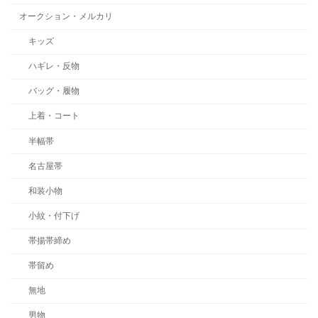
オークション・メルカリ
キッズ
ハギレ・反物
バッグ・履物
上着・コート
半幅帯
名古屋帯
和装小物
小紋・付下げ
帯揚帯締め
帯留め
無地
男物