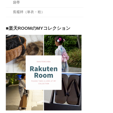
袋帯
長襦袢（単衣・袷）
■楽天ROOMのMYコレクション