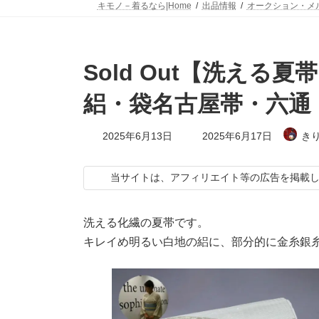
キモノ－着るなら|Home
出品情報
オークション・メ
Sold Out【洗える
絽・袋名古屋帯・六通・
最
2025年6月13日
2025年6月17日
き
終
更
新
当サイトは、アフィリエイト等の広告を掲載
日
時
:
洗える化繊の夏帯です。
キレイめ明るい白地の絽に、部分的に金糸銀