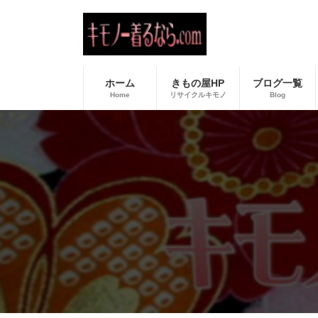
コ
ナ
ン
ビ
テ
ゲ
ン
ー
ツ
シ
へ
ョ
ホーム
きもの屋HP
ブログ一覧
ス
ン
Home
リサイクルキモノ
Blog
キ
に
ッ
移
プ
動