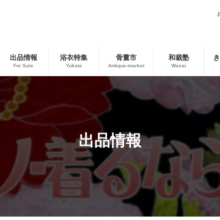
出品情報
浴衣特集
骨董市
和裁塾
き
For Sale
Yukata
Antique-market
Wasai
出品情報