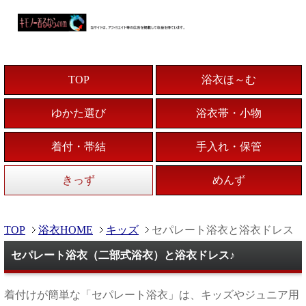
TOP
浴衣ほ～む
ゆかた選び
浴衣帯・小物
着付・帯結
手入れ・保管
きっず
めんず
TOP
浴衣HOME
キッズ
セパレート浴衣と浴衣ドレス
セパレート浴衣（二部式浴衣）と浴衣ドレス♪
着付けが簡単な「セパレート浴衣」は、キッズやジュニア用