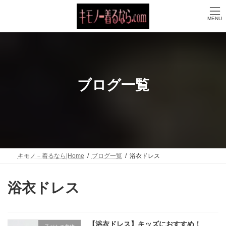
コ
ナ
ン
ビ
MENU
テ
ゲ
ン
ー
ツ
シ
へ
ョ
ス
ン
キ
に
ッ
移
ブログ一覧
プ
動
キモノ－着るなら|Home
ブログ一覧
浴衣ドレス
浴衣ドレス
【浴衣ドレス】キッズにおすすめ！