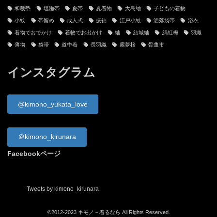
和裁塾
塩瀬帯
夏帯
夏着物
大島紬
子どもの着物
小紋
帯留め
成人式
振袖
江戸小紋
洒落袋帯
浴衣
着物でおでかけ
着物でお出かけ
紬
結城紬
絹紅梅
羽織
薄物
袋帯
道中着
長羽織
霧夢桜
骨董市
インスタグラム
@kimono_yukata_love
＠kimono_kirunara
Facebookページ
Tweets by kimono_kirunara
©2012-2023 キモノ－着るなら All Rights Reserved.