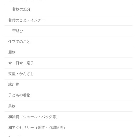
着物の処分
着付のこと・インナー
帯結び
仕立てのこと
履物
傘・日傘・扇子
髪型・かんざし
縁起物
子どもの着物
男物
和雑貨（ショール・バッグ等）
和アクセサリー（帯留・羽織紐等）