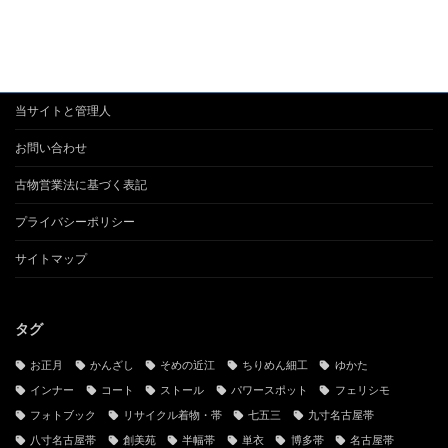
当サイトと管理人
お問い合わせ
古物営業法に基づく表記
プライバシーポリシー
サイトマップ
タグ
お正月
かんざし
そめの近江
ちりめん細工
ゆかた
インナー
コート
ストール
パワースポット
フェリシモ
フォトブック
リサイクル着物・帯
七五三
九寸名古屋帯
八寸名古屋帯
創美苑
半幅帯
単衣
博多帯
名古屋帯