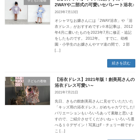
子どもの着物
2WAYや二部式の可愛いセパレート浴衣♪
2023年7月13日
オシャマなお嬢さんには「2WAY浴衣」や「浴
衣ドレス」がおすすめです♪※本記事は、2012
年4月に書いたものを2023年7月に修正・追記
をしたものです。 2012年。 すでに、幼稚
園・小学生のお嬢さんやママ達の間で、２部
[…]
続きを読む
【浴衣ドレス】2021年版！創美苑さんの
子どもの着物
浴衣ドレス可愛い～
2021年7月21日
先日、きもの館創美苑さんに見せていただいた
「キッズ用の浴衣ドレス」がめちゃカワでした!
バリエーションもいろいろあって素敵と思いま
すので、ご紹介させてくださいね～ いろいろ選
べる１０デザイン！写真はF・チェリー柄です♪
こ […]