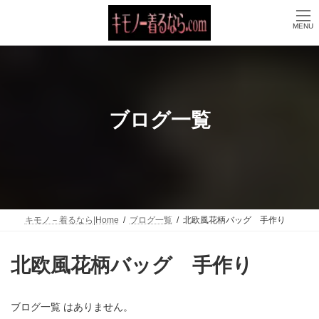
コ
ナ
ン
ビ
MENU
テ
ゲ
ン
ー
ツ
シ
へ
ョ
ス
ン
キ
に
ッ
移
ブログ一覧
プ
動
キモノ－着るなら|Home
ブログ一覧
北欧風花柄バッグ 手作り
北欧風花柄バッグ 手作り
ブログ一覧 はありません。