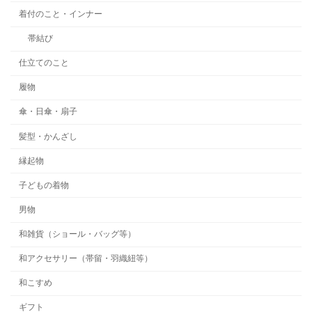
着付のこと・インナー
帯結び
仕立てのこと
履物
傘・日傘・扇子
髪型・かんざし
縁起物
子どもの着物
男物
和雑貨（ショール・バッグ等）
和アクセサリー（帯留・羽織紐等）
和こすめ
ギフト