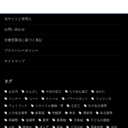
当サイトと管理人
お問い合わせ
古物営業法に基づく表記
プライバシーポリシー
サイトマップ
タグ
お正月
かんざし
そめの近江
ちりめん細工
ゆかた
インナー
コート
ストール
パワースポット
フェリシモ
フォトブック
リサイクル着物・帯
七五三
九寸名古屋帯
八寸名古屋帯
創美苑
半幅帯
単衣
博多帯
名古屋帯
和裁塾
塩瀬帯
夏帯
夏着物
大島紬
子どもの着物
小紋
帯留め
成人式
振袖
江戸小紋
洒落袋帯
浴衣